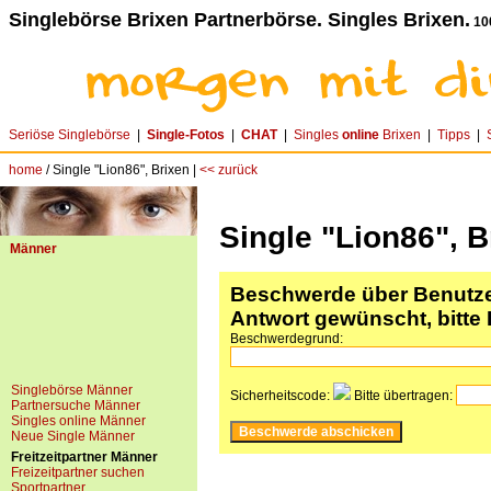
Singlebörse Brixen Partnerbörse. Singles Brixen.
10
Seriöse Singlebörse
|
Single-Fotos
|
CHAT
|
Singles
online
Brixen
|
Tipps
|
home
/ Single "Lion86", Brixen |
<< zurück
Single "Lion86", B
Männer
Beschwerde über Benutzer
Antwort gewünscht, bitte 
Beschwerdegrund:
Singlebörse Männer
Sicherheitscode:
Bitte übertragen:
Partnersuche Männer
Singles online Männer
Neue Single Männer
Freitzeitpartner Männer
Freizeitpartner suchen
Sportpartner