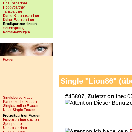
Urlaubspartner
Hobbypartner
Tanzpartner
Kurse-Bildungspartner
Kultur-Eventpartner
Erotikpartner finden
Seitensprung
Kontaktanzeigen
Frauen
Single "Lion86" (üb
#45807,
Zuletzt online:
07
Singlebörse Frauen
Partnersuche Frauen
Dieser Benutzer
Singles online Frauen
Neue Single Frauen
Freizeitpartner Frauen
Freizeitpartner suchen
Sportpartner
Urlaubspartner
Ich habe kein
F