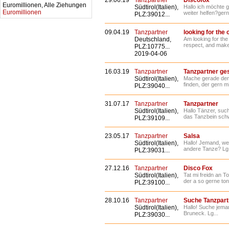
29.06.19
Tanzpartner
Discofox
Euromillionen, Alle Ziehungen
Südtirol(Italien),
Hallo ich möchte 
Euromillionen
weiter helfen?ge
PLZ:39012...
09.04.19
Tanzpartner
looking for the 
Deutschland,
Am looking for the
respect, and make
PLZ:10775...
2019-04-06
16.03.19
Tanzpartner
Tanzpartner ge
Südtirol(Italien),
Mache gerade den 
finden, der gern m
PLZ:39040...
31.07.17
Tanzpartner
Tanzpartner
Südtirol(Italien),
Hallo Tänzer, suc
das Tanzbein schwi
PLZ:39109...
23.05.17
Tanzpartner
Salsa
Südtirol(Italien),
Hallo! Jemand, we
andere Tanze? Lg.
PLZ:39031...
27.12.16
Tanzpartner
Disco Fox
Südtirol(Italien),
Tat mi freidn an T
der a so gerne tonz
PLZ:39100...
28.10.16
Tanzpartner
Suche Tanzpart
Südtirol(Italien),
Hallo! Suche jema
Bruneck. Lg...
PLZ:39030...