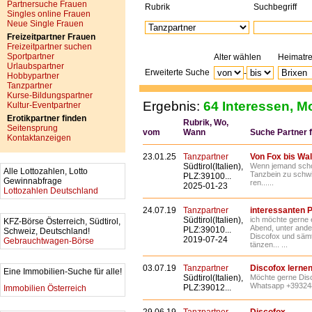
Partnersuche Frauen
Rubrik
Suchbegriff
Singles online Frauen
Neue Single Frauen
Freizeitpartner Frauen
Freizeitpartner suchen
Sportpartner
Alter wählen
Heimatr
Urlaubspartner
Erweiterte Suche
-
Hobbypartner
Tanzpartner
Kurse-Bildungspartner
Ergebnis:
64 Interessen, Mo
Kultur-Eventpartner
Erotikpartner finden
Rubrik, Wo,
Seitensprung
vom
Wann
Suche Partner fü
Kontaktanzeigen
23.01.25
Tanzpartner
Von Fox bis Walz
Südtirol(Italien),
Wenn jemand scho
Alle Lottozahlen, Lotto
Tanzbein zu schwi
PLZ:39100...
Gewinnabfrage
ren......
2025-01-23
Lottozahlen Deutschland
24.07.19
Tanzpartner
interessanten 
Südtirol(Italien),
ich möchte gerne
KFZ-Börse Österreich, Südtirol,
Abend, unter ande
PLZ:39010...
Schweiz, Deutschland!
Discofox und sämt
2019-07-24
Gebrauchtwagen-Börse
tänzen... ...
03.07.19
Tanzpartner
Discofox lerne
Eine Immobilien-Suche für alle!
Südtirol(Italien),
Möchte gerne Disc
Whatsapp +393248
PLZ:39012...
Immobilien Österreich