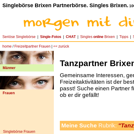
Singlebörse Brixen Partnerbörse. Singles Brixen.
10
Seriöse Singlebörse
|
Single-Fotos
|
CHAT
|
Singles
online
Brixen
|
Tipps
|
home
/
Freizeitpartner Frauen
|
<< zurück
Tanzpartner Brixe
Männer
Gemeinsame Interessen, g
Freizeitaktivitäten ist der be
passt! Suche einen Partner f
Frauen
ob er dir gefällt!
Meine Suche
Rubrik:
"Tanz
Singlebörse Frauen