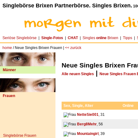
Singlebörse Brixen Partnerbörse. Singles Brixen.
10
Seriöse Singlebörse
|
Single-Fotos
|
CHAT
|
Singles
online
Brixen
|
Tipps
|
home
/ Neue Singles Brixen Frauen |
<< zurück
Neue Singles Brixen Fr
Männer
|
Alle neuen Singles
Neue Singles Frauen 
Frauen
Sex, Single, Alter
Online
NetteSie001
, 31
Berg8Mehr
, 56
Mountaingirl
, 39
Singlebörse Frauen