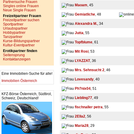
Partnersuche Frauen
Maoam
, 45
Singles online Frauen
Neue Single Frauen
Gemiatliche
, 48
Freizeitpartner Frauen
Freizeitpartner suchen
Alexandra M.
, 34
Sportpartner
Urlaubspartner
Hobbypartner
Jutta
, 55
Tanzpartner
Kurse-Bildungspartner
Topfblume
, 61
Kultur-Eventpartner
Erotikpartner finden
Mit Rosi
, 53
Seitensprung
Kontaktanzeigen
LYAZZAT
, 36
Mrs. Sehnsucht 2
, 46
Eine Immobilien-Suche für alle!
Lovesandy
, 40
Immobilien Österreich
Ph?nix04
, 51
KFZ-Börse Österreich, Südtirol,
Liebling77
, 49
Schweiz, Deutschland!
fischnaller petra
, 55
2Ella2
, 56
Maria28
, 29