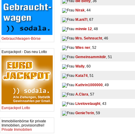
die Betty
, 36
Nirak
, 44
M.ani7l
, 67
minnie 12
, 48
Mrs. Sehnsucht
, 46
Gebrauchtwagen-Börse
Wies ner
, 52
Eurojackpot - Das neu Lotto
Gemeinsammitdir
, 51
Wally
, 60
Kata74
, 51
Kathrin1000000
, 49
A.Clara
, 57
Livelovelaught
, 43
Eurojackpot Lotto
Genie?erin
, 59
Immobilienbörse für private
Immobilien, provisionsfrei!
Private Immobilien