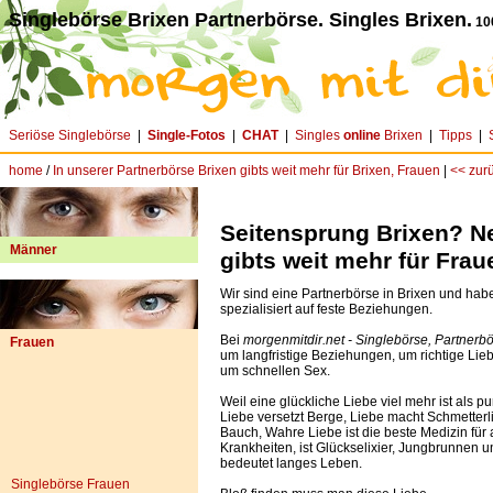
Singlebörse Brixen Partnerbörse. Singles Brixen.
10
Seriöse Singlebörse
|
Single-Fotos
|
CHAT
|
Singles
online
Brixen
|
Tipps
|
home
/
In unserer Partnerbörse Brixen gibts weit mehr für Brixen, Frauen
|
<< zur
Seitensprung Brixen? Ne
Männer
gibts weit mehr für Frau
Wir sind eine Partnerbörse in Brixen und hab
spezialisiert auf feste Beziehungen.
Bei
morgenmitdir.net - Singlebörse, Partnerb
Frauen
um langfristige Beziehungen, um richtige Lieb
um schnellen Sex.
Weil eine glückliche Liebe viel mehr ist als pu
Liebe versetzt Berge, Liebe macht Schmetterl
Bauch, Wahre Liebe ist die beste Medizin für 
Krankheiten, ist Glückselixier, Jungbrunnen u
bedeutet langes Leben.
Singlebörse Frauen