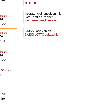
tirol
kostenfrei
Inserate, Kleinanzeigen mit
nie zu
Foto - gratis aufgeben!
5)
Kleinanzeigen, Inserate...
neck
SWISS Lotto Zahlen
nie zu
SWISS LOTTO Lottozahlen
5)
neck
nie zu
5)
neck
n53
(54)
l
(63)
tirol