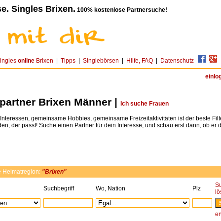
e. Singles Brixen.
100% kostenlose Partnersuche!
ingles
online
Brixen
|
Tipps
|
Singlebörsen
|
Hilfe, FAQ
|
Datenschutz
einlo
tpartner Brixen Männer |
Ich suche Frauen
teressen, gemeinsame Hobbies, gemeinsame Freizeitaktivitäten ist der beste Fil
den, der passt! Suche einen Partner für dein Interesse, und schau erst dann, ob er dir
e
Heimatregion:
"Brixen"
S
Suchbegriff
Wo, Nation
Plz
l
er