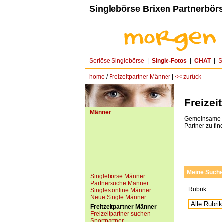
Singlebörse Brixen Partnerbörs
Seriöse Singlebörse
|
Single-Fotos
|
CHAT
|
S
home
/
Freizeitpartner Männer
|
<< zurück
Freizei
Männer
Gemeinsame In
Partner zu fin
Meine Such
Singlebörse Männer
Partnersuche Männer
Rubrik
Singles online Männer
Neue Single Männer
Freitzeitpartner Männer
Freizeitpartner suchen
Sportpartner