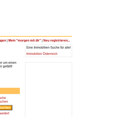
ggen
|
Mein "morgen mit dir"
|
Neu registrieren...
Eine Immobilien-Suche für alle!
Immobilien Österreich
ter um einen
 gefällt!
uche
öschen
weitert