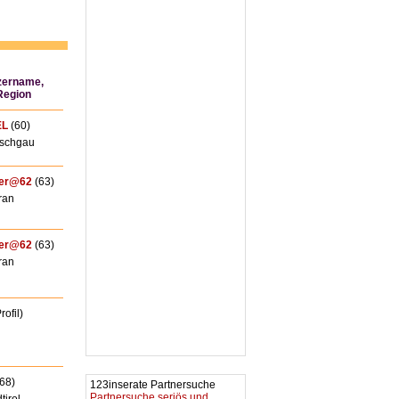
zername,
 Region
EL
(60)
schgau
er@62
(63)
ran
er@62
(63)
ran
rofil)
68)
123inserate Partnersuche
Partnersuche seriös und