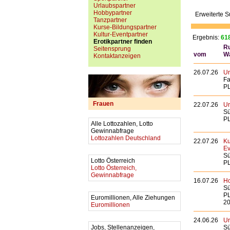
Urlaubspartner
Hobbypartner
Erweiterte 
Tanzpartner
Kurse-Bildungspartner
Kultur-Eventpartner
Ergebnis:
618
Erotikpartner finden
Ru
Seitensprung
vom
W
Kontaktanzeigen
26.07.26
Ur
Fa
PL
Frauen
22.07.26
Ur
Sü
PL
Alle Lottozahlen, Lotto
Gewinnabfrage
Lottozahlen Deutschland
22.07.26
Ku
Ev
Sü
Lotto Österreich
PL
Lotto Österreich,
Gewinnabfrage
16.07.26
Ho
Sü
PL
Euromillionen, Alle Ziehungen
20
Euromillionen
24.06.26
Ur
Jobs, Stellenanzeigen,
Sü