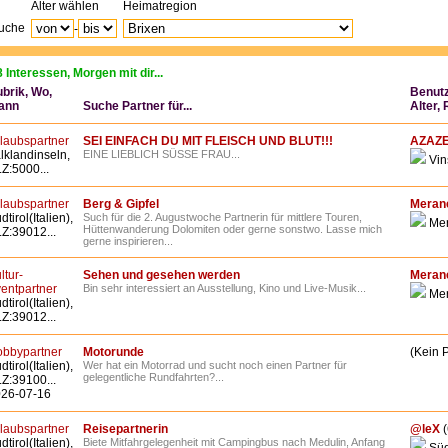
Alter wählen
Heimatregion
Suche
-
 Interessen, Morgen mit dir...
brik, Wo,
Benut
ann
Suche Partner für...
Alter,
laubspartner
SEI EINFACH DU MIT FLEISCH UND BLUT!!!
AZAZ
lklandinseln,
EINE LIEBLICH SÜSSE FRAU...
Vin
Z:5000...
laubspartner
Berg & Gipfel
Meran
dtirol(Italien),
Such für die 2. Augustwoche Partnerin für mittlere Touren,
Me
Hüttenwanderung Dolomiten oder gerne sonstwo. Lasse mich
Z:39012...
gerne inspirieren...
ltur-
Sehen und gesehen werden
Meran
entpartner
Bin sehr interessiert an Ausstellung, Kino und Live-Musik...
Me
dtirol(Italien),
Z:39012...
bbypartner
Motorunde
(Kein P
dtirol(Italien),
Wer hat ein Motorrad und sucht noch einen Partner für
gelegentliche Rundfahrten?...
Z:39100...
26-07-16
laubspartner
Reisepartnerin
@leX
(
dtirol(Italien),
Biete Mitfahrgelegenheit mit Campingbus nach Medulin, Anfang