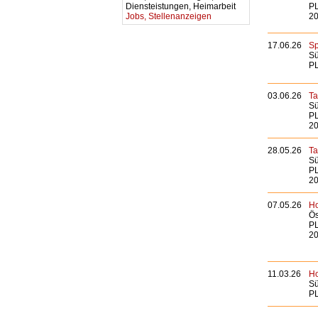
Diensteistungen, Heimarbeit
PL
Jobs, Stellenanzeigen
20
17.06.26
Sp
Sü
PL
03.06.26
Ta
Sü
PL
20
28.05.26
Ta
Sü
PL
20
07.05.26
Ho
Ös
PL
20
11.03.26
Ho
Sü
PL