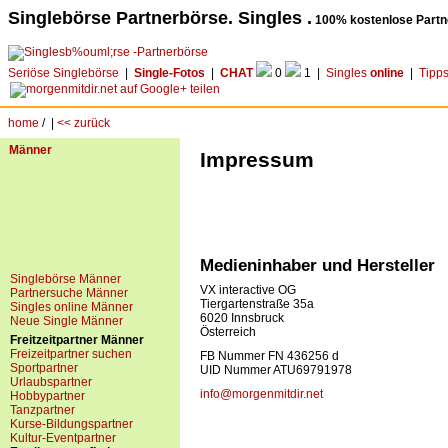
Singlebörse Partnerbörse. Singles .
100% kostenlose Partn
Seriöse Singlebörse
|
Single-Fotos
|
CHAT
0
1 |
Singles
online
|
Tipp
home
/
|
<< zurück
Männer
Impressum
Medieninhaber und Hersteller
Singlebörse Männer
VX interactive OG
Partnersuche Männer
Tiergartenstraße 35a
Singles online Männer
6020 Innsbruck
Neue Single Männer
Österreich
Freitzeitpartner Männer
Freizeitpartner suchen
FB Nummer FN 436256 d
Sportpartner
UID Nummer ATU69791978
Urlaubspartner
info@morgenmitdir.net
Hobbypartner
Tanzpartner
Kurse-Bildungspartner
Kultur-Eventpartner