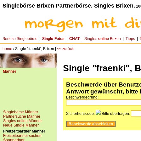
Singlebörse Brixen Partnerbörse. Singles Brixen.
10
Seriöse Singlebörse
|
Single-Fotos
|
CHAT
|
Singles
online
Brixen
|
Tipps
|
home
/ Single "fraenki", Brixen |
<< zurück
Single "fraenki", 
Männer
Beschwerde über Benutzer
Antwort gewünscht, bitte 
Beschwerdegrund:
Singlebörse Männer
Sicherheitscode:
Bitte übertragen:
Partnersuche Männer
Singles online Männer
Neue Single Männer
Freitzeitpartner Männer
Freizeitpartner suchen
Sportpartner