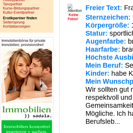
Hobbypartner
Tanzpartner
Freier Text:
Fra
Kurse-Bildungspartner
Kultur-Eventpartner
Keine
Sternzeichen:
Erotikpartner finden
Fotos!
Seitensprung
Körpergröße:
Kontaktanzeigen
Statur:
sportlic
Augenfarbe:
b
Immobilienbörse für private
Immobilien, provisionsfrei!
Haarfarbe:
bra
Höchste Ausbi
Mein Beruf:
Seh
Kinder:
habe Ki
Mein Wunschp
Wir sollten gut
respektvoll und
Gemeinsamkeit 
Mögliche. Ich h
Berufsleb...