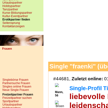
Urlaubspartner
Hobbypartner
Tanzpartner
Kurse-Bildungspartner
Kultur-Eventpartner
Erotikpartner finden
Seitensprung
Kontaktanzeigen
Frauen
Single "fraenki" (üb
#44681,
Zuletzt online:
01
Singlebörse Frauen
Partnersuche Frauen
Singles online Frauen
Single-Profil T
Neue Single Frauen
Mann,
liebevolle
Freizeitpartner Frauen
56
Freizeitpartner suchen
Sportpartner
leidenscha
Urlaubspartner
Brixen