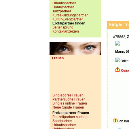
Urlaubspartner
Hobbypartner
Tanzpartner
Kurse-Bildungspartner
Kultur-Eventpartner
Erotikpartner finden
Single "
Seitensprung
Kontaktanzeigen
#75862,
Z
Mann, 5
Frauen
Brixe
Kein
Singlebörse Frauen
Partnersuche Frauen
Singles online Frauen
Neue Single Frauen
Freizeitpartner Frauen
Freizeitpartner suchen
Sportpartner
Ich ha
Urlaubspartner