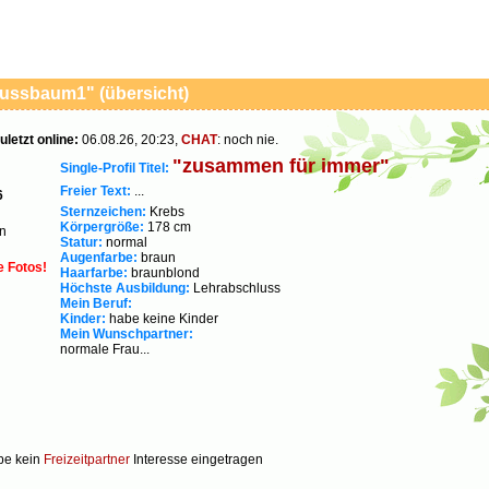
nussbaum1" (übersicht)
uletzt online:
06.08.26, 20:23,
CHAT
: noch nie.
"zusammen für immer"
Single-Profil Titel:
Freier Text:
...
6
Sternzeichen:
Krebs
Körpergröße:
178 cm
n
Statur:
normal
Augenfarbe:
braun
e Fotos!
Haarfarbe:
braunblond
Höchste Ausbildung:
Lehrabschluss
Mein Beruf:
Kinder:
habe keine Kinder
Mein Wunschpartner:
normale Frau...
be kein
Freizeitpartner
Interesse eingetragen