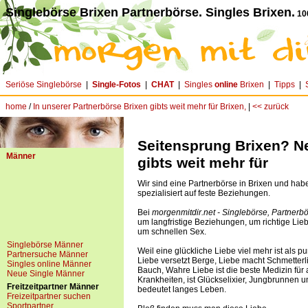
Singlebörse Brixen Partnerbörse. Singles Brixen.
10
Seriöse Singlebörse
|
Single-Fotos
|
CHAT
|
Singles
online
Brixen
|
Tipps
|
home
/
In unserer Partnerbörse Brixen gibts weit mehr für Brixen,
|
<< zurück
Seitensprung Brixen? Ne
Männer
gibts weit mehr für
Wir sind eine Partnerbörse in Brixen und hab
spezialisiert auf feste Beziehungen.
Bei
morgenmitdir.net - Singlebörse, Partnerb
um langfristige Beziehungen, um richtige Lieb
um schnellen Sex.
Singlebörse Männer
Weil eine glückliche Liebe viel mehr ist als pu
Partnersuche Männer
Liebe versetzt Berge, Liebe macht Schmetterl
Singles online Männer
Bauch, Wahre Liebe ist die beste Medizin für 
Neue Single Männer
Krankheiten, ist Glückselixier, Jungbrunnen u
Freitzeitpartner Männer
bedeutet langes Leben.
Freizeitpartner suchen
Sportpartner