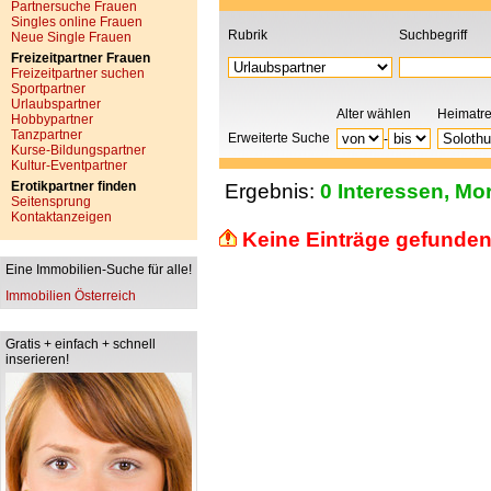
Partnersuche Frauen
Singles online Frauen
Rubrik
Suchbegriff
Neue Single Frauen
Freizeitpartner Frauen
Freizeitpartner suchen
Sportpartner
Urlaubspartner
Alter wählen
Heimatr
Hobbypartner
Tanzpartner
Erweiterte Suche
-
Kurse-Bildungspartner
Kultur-Eventpartner
Erotikpartner finden
Ergebnis:
0 Interessen, Mor
Seitensprung
Kontaktanzeigen
Keine Einträge gefunden
Eine Immobilien-Suche für alle!
Immobilien Österreich
Gratis + einfach + schnell
inserieren!