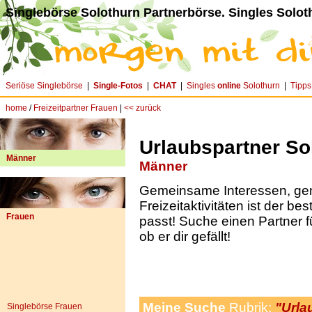
Singlebörse Solothurn Partnerbörse. Singles Solot
Seriöse Singlebörse
|
Single-Fotos
|
CHAT
|
Singles
online
Solothurn
|
Tipps
home
/
Freizeitpartner Frauen
|
<< zurück
Urlaubspartner So
Männer
Männer
Gemeinsame Interessen, g
Freizeitaktivitäten ist der be
Frauen
passt! Suche einen Partner f
ob er dir gefällt!
Meine Suche
Rubrik:
"Urla
Singlebörse Frauen