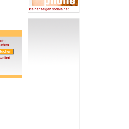
kleinanzeigen.sodala.net
uche
öschen
weitert