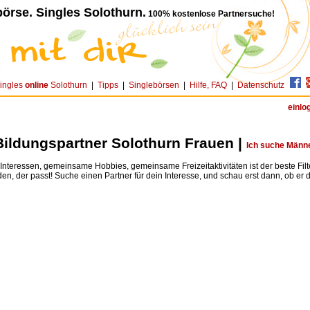
örse. Singles Solothurn.
100% kostenlose Partnersuche!
ingles
online
Solothurn
|
Tipps
|
Singlebörsen
|
Hilfe, FAQ
|
Datenschutz
einlo
ildungspartner Solothurn Frauen |
Ich suche Männ
teressen, gemeinsame Hobbies, gemeinsame Freizeitaktivitäten ist der beste Fil
den, der passt! Suche einen Partner für dein Interesse, und schau erst dann, ob er dir