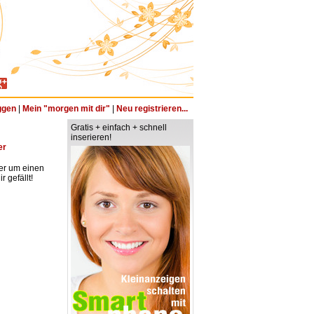
ggen
|
Mein "morgen mit dir"
|
Neu registrieren...
Gratis + einfach + schnell
inserieren!
er
ter um einen
 gefällt!