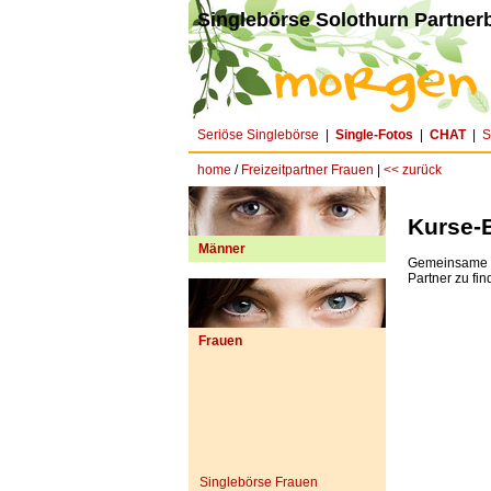
Singlebörse Solothurn Partnerb
Seriöse Singlebörse
|
Single-Fotos
|
CHAT
|
S
home
/
Freizeitpartner Frauen
|
<< zurück
Kurse-B
Männer
Gemeinsame In
Partner zu fin
Frauen
Singlebörse Frauen