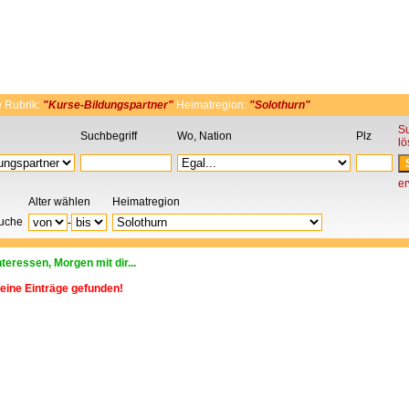
e
Rubrik:
"Kurse-Bildungspartner"
Heimatregion:
"Solothurn"
S
Suchbegriff
Wo, Nation
Plz
l
er
Alter wählen
Heimatregion
Suche
-
nteressen, Morgen mit dir...
eine Einträge gefunden!