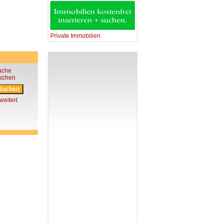
Private Immobilien
uche
öschen
weitert