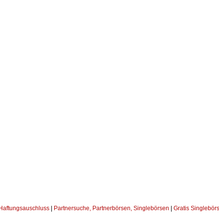
Haftungsauschluss
|
Partnersuche, Partnerbörsen, Singlebörsen
|
Gratis Singlebör