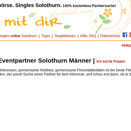
örse. Singles Solothurn.
100% kostenlose Partnersuche!
ingles
online
Solothurn
|
Tipps
|
Singlebörsen
|
Hilfe, FAQ
|
Datenschutz
einlo
Eventpartner Solothurn Männer |
Ich suche Frauen
teressen, gemeinsame Hobbies, gemeinsame Freizeitaktivitäten ist der beste Fil
den, der passt! Suche einen Partner für dein Interesse, und schau erst dann, ob er dir