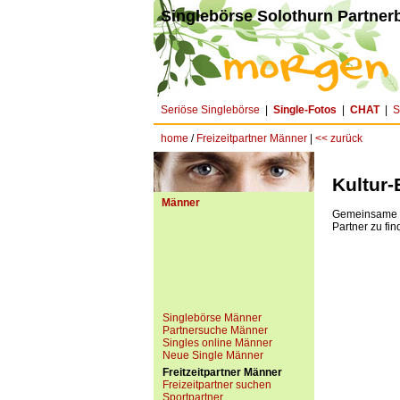
Singlebörse Solothurn Partnerb
Seriöse Singlebörse
|
Single-Fotos
|
CHAT
|
S
home
/
Freizeitpartner Männer
|
<< zurück
Kultur-
Männer
Gemeinsame In
Partner zu fin
Singlebörse Männer
Partnersuche Männer
Singles online Männer
Neue Single Männer
Freitzeitpartner Männer
Freizeitpartner suchen
Sportpartner