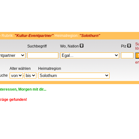
e
Rubrik:
"Kultur-Eventpartner"
Heimatregion:
"Solothurn"
S
Suchbegriff
Wo, Nation
Plz
l
er
Alter wählen
Heimatregion
Suche
-
nteressen, Morgen mit dir...
träge gefunden!