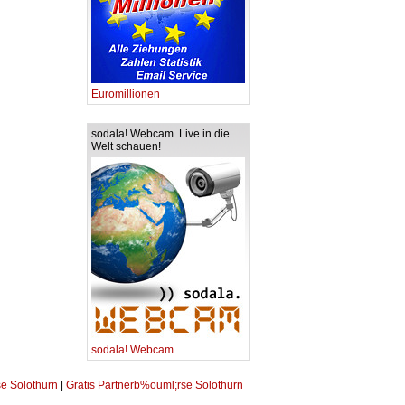
Euromillionen
sodala! Webcam. Live in die
Welt schauen!
sodala! Webcam
se Solothurn
|
Gratis Partnerb%ouml;rse Solothurn