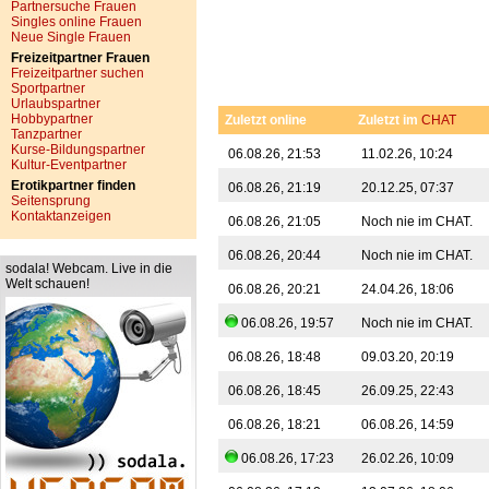
Partnersuche Frauen
Singles online Frauen
Neue Single Frauen
Freizeitpartner Frauen
Freizeitpartner suchen
Sportpartner
Urlaubspartner
Hobbypartner
Zuletzt online
Zuletzt im
CHAT
Tanzpartner
Kurse-Bildungspartner
06.08.26, 21:53
11.02.26, 10:24
Kultur-Eventpartner
Erotikpartner finden
06.08.26, 21:19
20.12.25, 07:37
Seitensprung
Kontaktanzeigen
06.08.26, 21:05
Noch nie im CHAT.
06.08.26, 20:44
Noch nie im CHAT.
sodala! Webcam. Live in die
Welt schauen!
06.08.26, 20:21
24.04.26, 18:06
06.08.26, 19:57
Noch nie im CHAT.
06.08.26, 18:48
09.03.20, 20:19
06.08.26, 18:45
26.09.25, 22:43
06.08.26, 18:21
06.08.26, 14:59
06.08.26, 17:23
26.02.26, 10:09