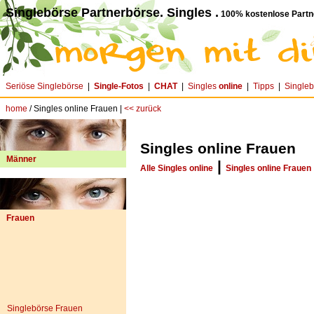
Singlebörse Partnerbörse. Singles .
100% kostenlose Partn
Seriöse Singlebörse
|
Single-Fotos
|
CHAT
|
Singles
online
|
Tipps
|
Single
home
/ Singles online Frauen |
<< zurück
Singles online Frauen
Männer
|
Alle Singles online
Singles online Frauen
Frauen
Singlebörse Frauen