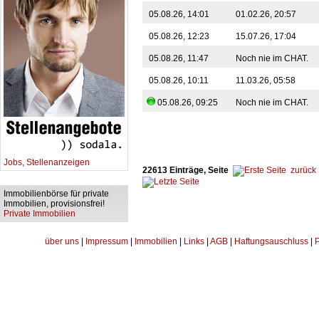
05.08.26, 14:01
01.02.26, 20:57
05.08.26, 12:23
15.07.26, 17:04
05.08.26, 11:47
Noch nie im CHAT.
05.08.26, 10:11
11.03.26, 05:58
05.08.26, 09:25
Noch nie im CHAT.
Jobs, Stellenanzeigen
22613 Einträge, Seite
zurück
Immobilienbörse für private
Immobilien, provisionsfrei!
Private Immobilien
über uns
|
Impressum
|
Immobilien
|
Links
|
AGB
|
Haftungsauschluss
|
P