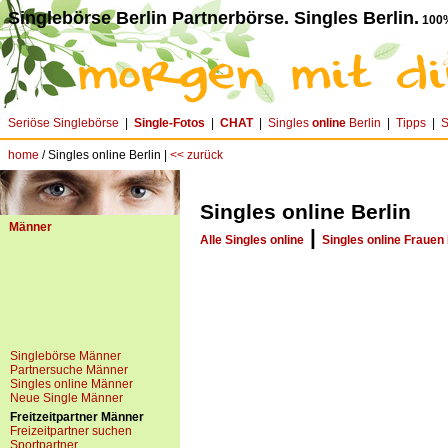
Singlebörse Berlin Partnerbörse. Singles Berlin.
100%
Seriöse Singlebörse
|
Single-Fotos
|
CHAT
|
Singles
online
Berlin
|
Tipps
|
S
home
/ Singles online Berlin |
<< zurück
Singles online Berlin
Männer
|
Alle Singles online
Singles online Frauen 
Singlebörse Männer
Partnersuche Männer
Singles online Männer
Neue Single Männer
Freitzeitpartner Männer
Freizeitpartner suchen
Sportpartner