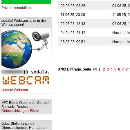
02.08.25, 08:26
01.08.25, 
Private Immobilien
11.06.25, 23:28
11.05.25, 
sodala! Webcam. Live in die
02.06.25, 18:43
02.06.25, 
Welt schauen!
24.04.25, 21:42
Noch nie i
28.03.25, 00:51
Noch nie i
3702 Einträge, Seite
1
2
3
4
5
6
7
8
sodala! Webcam
KFZ-Börse Österreich, Südtirol,
Schweiz, Deutschland!
Gebrauchtwagen-Börse
Jobs, Stellenanzeigen,
Diensteistungen, Heimarbeit