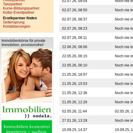
Hobbypartner
02.07.26, 09:04
Noch nie i
Tanzpartner
Kurse-Bildungspartner
02.07.26, 08:50
Noch nie i
Kultur-Eventpartner
Erotikpartner finden
02.07.26, 08:37
Noch nie i
Seitensprung
Kontaktanzeigen
02.07.26, 08:23
Noch nie i
02.07.26, 08:11
Noch nie i
Immobilienbörse für private
Immobilien, provisionsfrei!
22.06.26, 08:06
Noch nie i
22.05.26, 06:15
Noch nie i
22.05.26, 06:10
Noch nie i
21.05.26, 16:07
Noch nie i
21.05.26, 15:53
Noch nie i
21.05.26, 12:36
Noch nie i
21.05.26, 12:26
Noch nie i
02.05.26, 11:44
02.05.26, 
27.01.26, 13:28
Noch nie i
10.09.25, 14:37
10.09.25, 