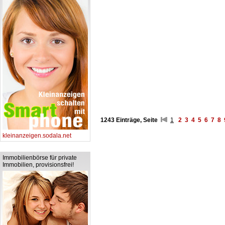
1243 Einträge, Seite
1
2
3
4
5
6
7
8
kleinanzeigen.sodala.net
Immobilienbörse für private
Immobilien, provisionsfrei!