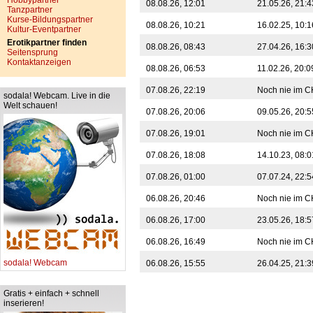
Hobbypartner
08.08.26, 12:01
21.05.26, 21:
Tanzpartner
Kurse-Bildungspartner
08.08.26, 10:21
16.02.25, 10:
Kultur-Eventpartner
Erotikpartner finden
08.08.26, 08:43
27.04.26, 16:
Seitensprung
Kontaktanzeigen
08.08.26, 06:53
11.02.26, 20:
07.08.26, 22:19
Noch nie im C
sodala! Webcam. Live in die
Welt schauen!
07.08.26, 20:06
09.05.26, 20:
07.08.26, 19:01
Noch nie im C
07.08.26, 18:08
14.10.23, 08:
07.08.26, 01:00
07.07.24, 22:
06.08.26, 20:46
Noch nie im C
06.08.26, 17:00
23.05.26, 18:
06.08.26, 16:49
Noch nie im C
sodala! Webcam
06.08.26, 15:55
26.04.25, 21:
Gratis + einfach + schnell
inserieren!