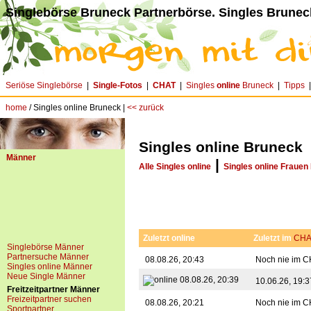
Singlebörse Bruneck Partnerbörse. Singles Brunec
Seriöse Singlebörse
|
Single-Fotos
|
CHAT
|
Singles
online
Bruneck
|
Tipps
home
/ Singles online Bruneck |
<< zurück
Singles online Bruneck
Männer
|
Alle Singles online
Singles online Frauen
Zuletzt online
Zuletzt im
CHA
Singlebörse Männer
Partnersuche Männer
08.08.26, 20:43
Noch nie im C
Singles online Männer
Neue Single Männer
08.08.26, 20:39
10.06.26, 19:
Freitzeitpartner Männer
Freizeitpartner suchen
08.08.26, 20:21
Noch nie im C
Sportpartner