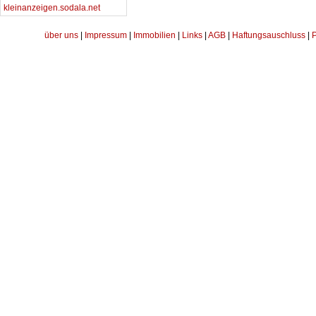
kleinanzeigen.sodala.net
über uns
|
Impressum
|
Immobilien
|
Links
|
AGB
|
Haftungsauschluss
|
P