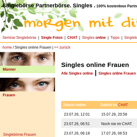
Singlebörse Partnerbörse. Singles .
100% kostenlose Partn
Seriöse Singlebörse
|
Single-Fotos
|
CHAT
|
Singles
online
|
Tipps
|
Single
home
/ Singles online Frauen |
<< zurück
Singles online Frauen
Männer
|
Alle Singles online
Singles online Frauen
Frauen
Zuletzt online
Zuletzt im
CHAT
23.07.26, 12:01
15.07.26, 20:58
23.07.26, 06:51
Noch nie im CHAT.
23.07.26, 06:18
17.07.26, 06:53
Singlebörse Frauen