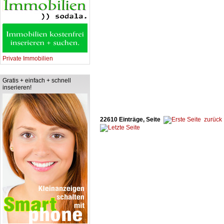
Private Immobilien
Gratis + einfach + schnell
inserieren!
22610 Einträge, Seite
zurück