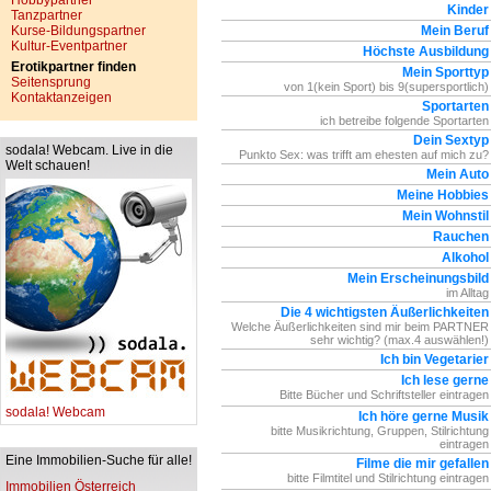
Hobbypartner
Kinder
Tanzpartner
Kurse-Bildungspartner
Mein Beruf
Kultur-Eventpartner
Höchste Ausbildung
Erotikpartner finden
Mein Sporttyp
Seitensprung
von 1(kein Sport) bis 9(supersportlich)
Kontaktanzeigen
Sportarten
ich betreibe folgende Sportarten
Dein Sextyp
sodala! Webcam. Live in die
Punkto Sex: was trifft am ehesten auf mich zu?
Welt schauen!
Mein Auto
Meine Hobbies
Mein Wohnstil
Rauchen
Alkohol
Mein Erscheinungsbild
im Alltag
Die 4 wichtigsten Äußerlichkeiten
Welche Äußerlichkeiten sind mir beim PARTNER
sehr wichtig? (max.4 auswählen!)
Ich bin Vegetarier
Ich lese gerne
Bitte Bücher und Schriftsteller eintragen
sodala! Webcam
Ich höre gerne Musik
bitte Musikrichtung, Gruppen, Stilrichtung
eintragen
Eine Immobilien-Suche für alle!
Filme die mir gefallen
bitte Filmtitel und Stilrichtung eintragen
Immobilien Österreich