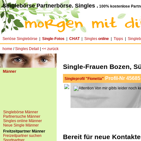
Singlebörse Partnerbörse. Singles .
100% kostenlose Partn
Seriöse Singlebörse
|
Single-Fotos
|
CHAT
|
Singles
online
|
Tipps
|
Single
home
/
Singles Detail
|
<< zurück
Single-Frauen Bozen, Sü
Männer
Profil-Nr 45685
Singleprofil "Fionetta"
Von mir gibts leider noch k
Singlebörse Männer
Partnersuche Männer
Singles online Männer
Neue Single Männer
Freitzeitpartner Männer
Bereit für neue Kontakte
Freizeitpartner suchen
Sportpartner