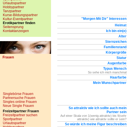
Urlaubspartner
Hobbypartner
Tanzpartner
Kurse-Bildungspartner
"Morgen Mit Dir" Interessen
Kultur-Eventpartner
Erotikpartner finden
Heimat
Seitensprung
Kontaktanzeigen
Ich bin ein(e)
Alter
Sternzeichen
Familienstand
Körpergröße
Frauen
Statur
Augenfarbe
Typus Mensch
So sehe ich mich manchmal
Haarfarbe
Mein Wunschpartner
Singlebörse Frauen
Partnersuche Frauen
Singles online Frauen
Neue Single Frauen
So attraktiv wie ich sollte auch mein
Freizeitpartner Frauen
Partner sein
Freizeitpartner suchen
Auf einer Skala von 1(wenig attraktiv) bis 9(sehr
Sportpartner
attraktiv) wie attraktiv sollte er sein?
Urlaubspartner
So würde ich meine Figur beschreiben