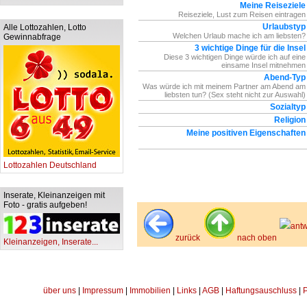
Meine Reiseziele
Reiseziele, Lust zum Reisen eintragen
Urlaubstyp
Alle Lottozahlen, Lotto
Welchen Urlaub mache ich am liebsten?
Gewinnabfrage
3 wichtige Dinge für die Insel
Diese 3 wichtigen Dinge würde ich auf eine
einsame Insel mitnehmen
Abend-Typ
Was würde ich mit meinem Partner am Abend am
liebsten tun? (Sex steht nicht zur Auswahl)
Sozialtyp
Religion
Meine positiven Eigenschaften
Lottozahlen Deutschland
Inserate, Kleinanzeigen mit
Foto - gratis aufgeben!
antw
zurück
nach oben
Kleinanzeigen, Inserate...
über uns
|
Impressum
|
Immobilien
|
Links
|
AGB
|
Haftungsauschluss
|
P