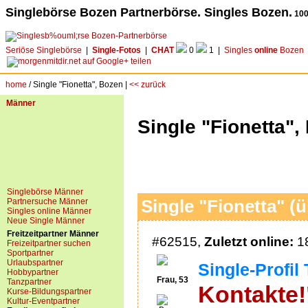
Singlebörse Bozen Partnerbörse. Singles Bozen.
100
Seriöse Singlebörse
|
Single-Fotos
|
CHAT
0
1 |
Singles
online
Bozen
home
/ Single "Fionetta", Bozen |
<< zurück
Männer
Single "Fionetta",
Singlebörse Männer
Partnersuche Männer
Single "Fionetta" (ü
Singles online Männer
Neue Single Männer
Freitzeitpartner Männer
#62515,
Zuletzt online:
18
Freizeitpartner suchen
Sportpartner
Urlaubspartner
Single-Profil 
Hobbypartner
Frau, 53
Tanzpartner
Kontakte!
Kurse-Bildungspartner
Kultur-Eventpartner