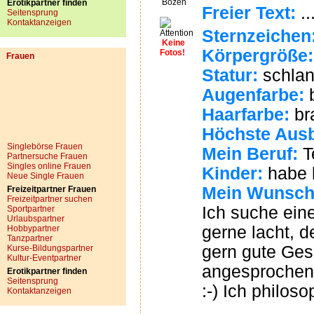
Bozen
Erotikpartner finden
Freier Text:
..
Seitensprung
Kontaktanzeigen
Sternzeichen
Keine
Körpergröße:
Fotos!
Frauen
Statur:
schla
Augenfarbe:
Haarfarbe:
br
Höchste Ausb
Singlebörse Frauen
Mein Beruf:
T
Partnersuche Frauen
Singles online Frauen
Kinder:
habe 
Neue Single Frauen
Mein Wunsch
Freizeitpartner Frauen
Freizeitpartner suchen
Ich suche ein
Sportpartner
Urlaubspartner
gerne lacht, d
Hobbypartner
Tanzpartner
gern gute Gesp
Kurse-Bildungspartner
Kultur-Eventpartner
angesprochen?
Erotikpartner finden
Seitensprung
:-) Ich philoso
Kontaktanzeigen