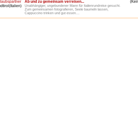
laubspartner
Ab und zu gemeinsam verreisen...
(Kein
dtirol(Italien)
Unabhängiger, ungebundener Mann für Italienrundreise gesucht.
Zum gemeinsamen fotografieren, Seele baumeln lassen,
Cappuccino trinken und gut essen....