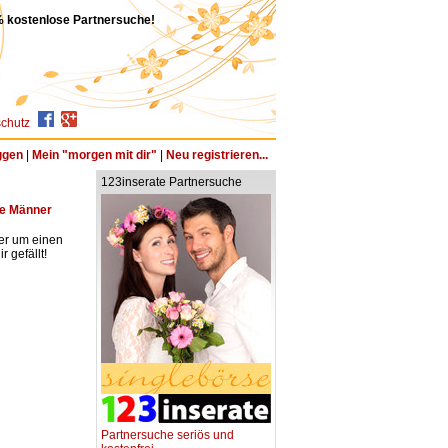
 kostenlose Partnersuche!
chutz
ggen
|
Mein "morgen mit dir"
|
Neu registrieren...
123inserate Partnersuche
he Männer
ter um einen
 gefällt!
Partnersuche seriös und