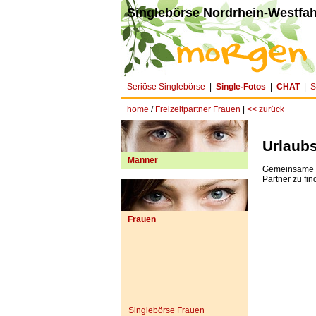
Singlebörse Nordrhein-Westfah
Seriöse Singlebörse
|
Single-Fotos
|
CHAT
|
S
home
/
Freizeitpartner Frauen
|
<< zurück
Urlaubs
Männer
Gemeinsame In
Partner zu fin
Frauen
Singlebörse Frauen