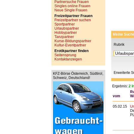
Partnersuche Frauen
Singles online Frauen
Neue Single Frauen
Freizeitpartner Frauen
Freizeitpartner suchen
Sportpartner
Urlaubspartner
Hobbypartner
Meine Such
Tanzpartner
Kurse-Bildungspartner
Rubrik
Kultur-Eventpartner
Erotikpartner finden
Seitensprung
Kontaktanzeigen
Erweiterte 
KFZ-Börse Österreich, Südtirol,
Schweiz, Deutschland!
Ergebnis:
2 I
Ru
vom
W
05.02.15
Ur
De
PL