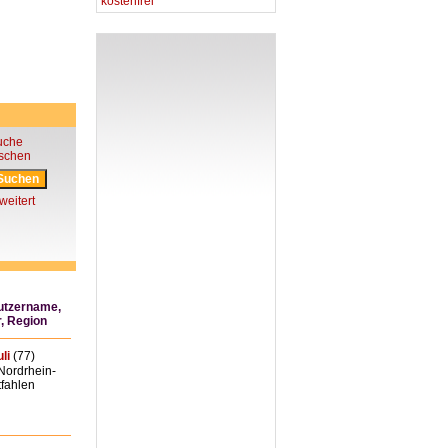
kostenfrei
uche
öschen
weitert
utzername,
r, Region
li
(77)
Nordrhein-
fahlen