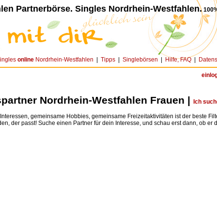
len Partnerbörse. Singles Nordrhein-Westfahlen.
100%
ingles
online
Nordrhein-Westfahlen
|
Tipps
|
Singlebörsen
|
Hilfe, FAQ
|
Datens
einlo
partner Nordrhein-Westfahlen Frauen |
Ich suc
teressen, gemeinsame Hobbies, gemeinsame Freizeitaktivitäten ist der beste Fil
den, der passt! Suche einen Partner für dein Interesse, und schau erst dann, ob er dir