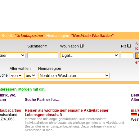
e
Rubrik:
"Urlaubspartner"
Heimatregion:
"Nordrhein-Westfahlen"
S
Suchbegriff
Wo, Nation
Plz
l
er
Alter wählen
Heimatregion
Suche
-
nteressen, Morgen mit dir...
brik, Wo,
Ben
ann
Suche Partner für...
Alte
laubspartner
Reisen als wichtige gemeinsame Aktivität einer
maru
utschland,
Lebensgemeinschaft
Z:41063...
Ich wüsche mir lange, gemächliche, kulturinteressierte
West
Individualreisen ohne Luxus als wichtige gemeinsame Aktivität und
Bestandteil einer Langzeitbeziehung. Dazu beitragen kann ich
Kenntnisse in meh...