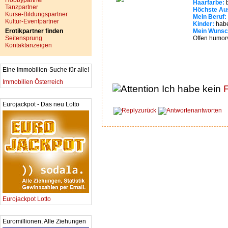
Hobbypartner
Haarfarbe:
b
Tanzpartner
Höchste Aus
Kurse-Bildungspartner
Mein Beruf:
Kultur-Eventpartner
Kinder:
habe
Erotikpartner finden
Mein Wunsc
Seitensprung
Offen humorv
Kontaktanzeigen
Eine Immobilien-Suche für alle!
Immobilien Österreich
Ich habe kein
F
Eurojackpot - Das neu Lotto
zurück
antworten
Eurojackpot Lotto
Euromillionen, Alle Ziehungen