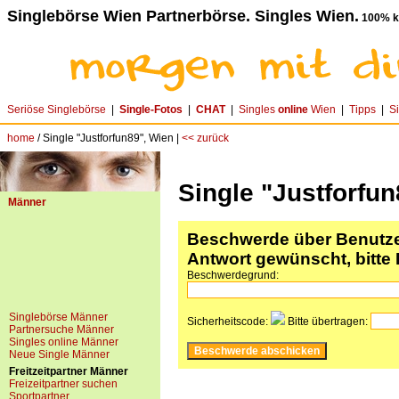
Singlebörse Wien Partnerbörse. Singles Wien.
100% ko
Seriöse Singlebörse
|
Single-Fotos
|
CHAT
|
Singles
online
Wien
|
Tipps
|
S
home
/ Single "Justforfun89", Wien |
<< zurück
Single "Justforfun
Männer
Beschwerde über Benutzer
Antwort gewünscht, bitte 
Beschwerdegrund:
Singlebörse Männer
Sicherheitscode:
Bitte übertragen:
Partnersuche Männer
Singles online Männer
Neue Single Männer
Freitzeitpartner Männer
Freizeitpartner suchen
Sportpartner