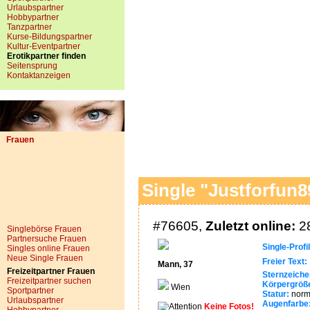
Urlaubspartner
Hobbypartner
Tanzpartner
Kurse-Bildungspartner
Kultur-Eventpartner
Erotikpartner finden
Seitensprung
Kontaktanzeigen
Frauen
Single "Justforfun8
#76605,
Zuletzt online:
28
Singlebörse Frauen
Partnersuche Frauen
Single-Profil
Singles online Frauen
Neue Single Frauen
Freier Text:
.
Mann, 37
Freizeitpartner Frauen
Sternzeiche
Freizeitpartner suchen
Körpergröß
Wien
Sportpartner
Statur:
norm
Urlaubspartner
Augenfarbe
Keine Fotos!