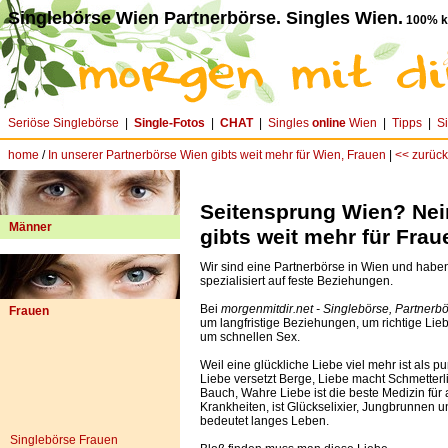
Singlebörse Wien Partnerbörse. Singles Wien.
100% ko
Seriöse Singlebörse
|
Single-Fotos
|
CHAT
|
Singles
online
Wien
|
Tipps
|
S
home
/
In unserer Partnerbörse Wien gibts weit mehr für Wien, Frauen
|
<< zurück
Seitensprung Wien? Nein
Männer
gibts weit mehr für Frau
Wir sind eine Partnerbörse in Wien und habe
spezialisiert auf feste Beziehungen.
Bei
morgenmitdir.net - Singlebörse, Partnerb
Frauen
um langfristige Beziehungen, um richtige Lieb
um schnellen Sex.
Weil eine glückliche Liebe viel mehr ist als pu
Liebe versetzt Berge, Liebe macht Schmetterl
Bauch, Wahre Liebe ist die beste Medizin für 
Krankheiten, ist Glückselixier, Jungbrunnen u
bedeutet langes Leben.
Singlebörse Frauen