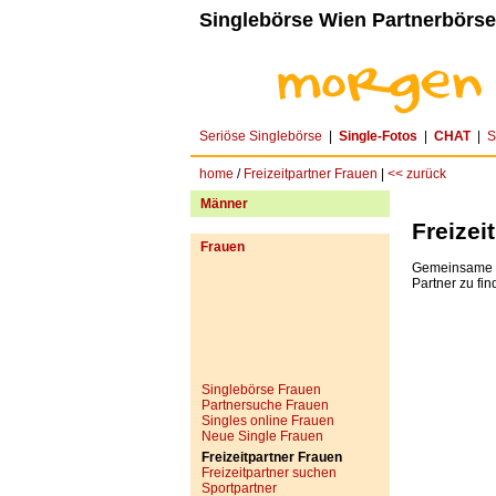
Singlebörse Wien Partnerbörse
Seriöse Singlebörse
|
Single-Fotos
|
CHAT
|
S
home
/
Freizeitpartner Frauen
|
<< zurück
Männer
Freizei
Frauen
Gemeinsame In
Partner zu fin
Singlebörse Frauen
Partnersuche Frauen
Singles online Frauen
Neue Single Frauen
Freizeitpartner Frauen
Freizeitpartner suchen
Sportpartner