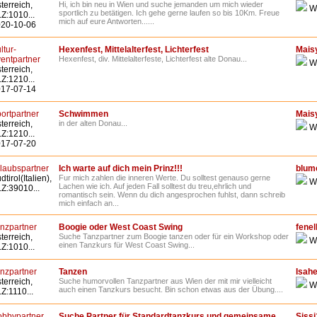
terreich,
Hi, ich bin neu in Wien und suche jemanden um mich wieder
W
sportlich zu betätigen. Ich gehe gerne laufen so bis 10Km. Freue
Z:1010...
mich auf eure Antworten......
20-10-06
ltur-
Hexenfest, Mittelalterfest, Lichterfest
Mais
entpartner
Hexenfest, div. Mittelalterfeste, Lichterfest alte Donau...
W
terreich,
Z:1210...
17-07-14
ortpartner
Schwimmen
Mais
terreich,
in der alten Donau...
W
Z:1210...
17-07-20
laubspartner
Ich warte auf dich mein Prinz!!!
blum
dtirol(Italien),
Fur mich zahlen die inneren Werte. Du solltest genauso gerne
W
Lachen wie ich. Auf jeden Fall solltest du treu,ehrlich und
Z:39010...
romantisch sein. Wenn du dich angesprochen fuhlst, dann schreib
mich einfach an...
nzpartner
Boogie oder West Coast Swing
fenel
terreich,
Suche Tanzpartner zum Boogie tanzen oder für ein Workshop oder
W
einen Tanzkurs für West Coast Swing...
Z:1010...
nzpartner
Tanzen
Isahe
terreich,
Suche humorvollen Tanzpartner aus Wien der mit mir vielleicht
W
auch einen Tanzkurs besucht. Bin schon etwas aus der Übung....
Z:1110...
bbypartner
Suche Partner für Standardtanzkurs und gemeinsame
Sissi