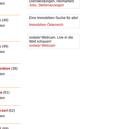
Diensteistungen, Heimarbeit
ien
Jobs, Stellenanzeigen
Eine Immobilien-Suche für alle!
y
(49)
Immobilien Österreich
ien
sodala! Webcam. Live in die
Welt schauen!
sodala! Webcam
y
(49)
ien
enlove
(38)
ien
la
(61)
ien
rzerl
(62)
ien
1
(69)