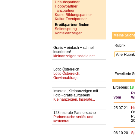
Urlaubspartner
Hobbypartner
Tanzpartner
Kurse-Bildungspartner
Kultur-Eventpartner
Erotikpartner finden
Seitensprung
Kontaktanzeigen
Meine Such
Rubrik
Gratis + einfach + schnell
inserieren!
kleinanzeigen.sodala.net
Lotto Österreich
Lotto Österreich,
Erweiterte 
Gewinnabfrage
Ergebnis:
18 
Inserate, Kleinanzeigen mit
Ru
Foto - gratis aufgeben!
vom
W
Kleinanzeigen, Inserate...
25.07.21
Ho
Ös
123inserate Partnersuche
PL
Partnersuche seriös und
20
kostenfrei
06.10.20
Sp