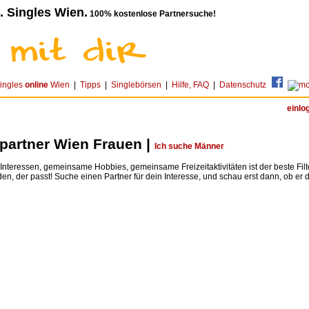
. Singles Wien.
100% kostenlose Partnersuche!
ingles
online
Wien
|
Tipps
|
Singlebörsen
|
Hilfe, FAQ
|
Datenschutz
einlo
tpartner Wien Frauen |
Ich suche Männer
teressen, gemeinsame Hobbies, gemeinsame Freizeitaktivitäten ist der beste Fil
den, der passt! Suche einen Partner für dein Interesse, und schau erst dann, ob er dir