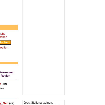
uche
öschen
weitert
tzername,
, Region
y
(49)
ien
Jobs, Stellenanzeigen,
y_Nett
(42)