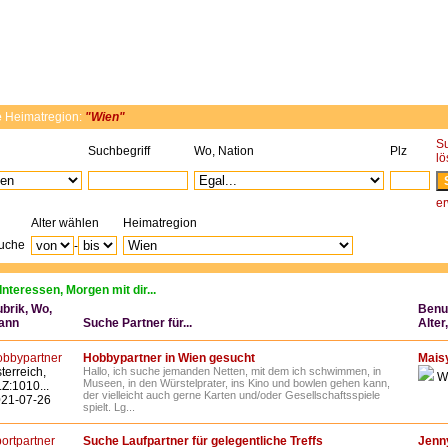
e
Heimatregion:
"Wien"
S
Suchbegriff
Wo, Nation
Plz
l
er
Alter wählen
Heimatregion
Suche
-
Interessen, Morgen mit dir...
brik, Wo,
Benu
ann
Suche Partner für...
Alter
bbypartner
Hobbypartner in Wien gesucht
Mais
terreich,
Hallo, ich suche jemanden Netten, mit dem ich schwimmen, in
W
Museen, in den Würstelprater, ins Kino und bowlen gehen kann,
Z:1010...
der vielleicht auch gerne Karten und/oder Gesellschaftsspiele
21-07-26
spielt. Lg...
ortpartner
Suche Laufpartner für gelegentliche Treffs
Jenn