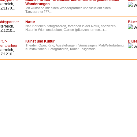
terreich,
Wanderungen
W
Z:1170...
Ich wünsche mir einen Wanderpartner und vielleicht einen
Tanzpartner???...
bbypartner
Natur
Blue
terreich,
Natur erleben, fotografieren, forschen in der Natur, spazieren,
W
Natur in Wien entdecken, Garten (pflanzen, ernten...)...
Z:1210...
ltur-
Kunst und Kultur
Blue
entpartner
Theater, Oper, Kino, Ausstellungen, Vernissagen, MalWeiterbildung,
W
Kunstaktionen, Fotografieren, Kunst - allgemein....
terreich,
Z:1210...