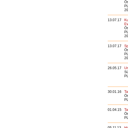
Ös
PL
20
13.07.17
Ku
Ev
Ös
PL
20
13.07.17
Sp
Ös
PL
20
26.05.17
Ur
Sü
PL
30.01.16
Ta
Ös
PL
01.04.15
Ta
Ös
PL
05.11.13
Ho