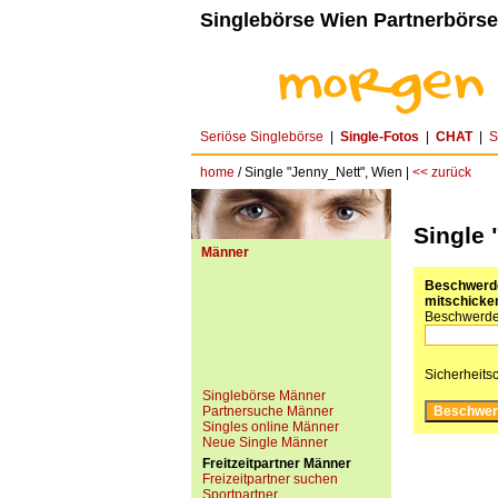
Singlebörse Wien Partnerbörse
Seriöse Singlebörse
|
Single-Fotos
|
CHAT
|
S
home
/ Single "Jenny_Nett", Wien |
<< zurück
Single 
Männer
Beschwerde 
mitschicken
Beschwerde
Sicherheits
Singlebörse Männer
Partnersuche Männer
Singles online Männer
Neue Single Männer
Freitzeitpartner Männer
Freizeitpartner suchen
Sportpartner