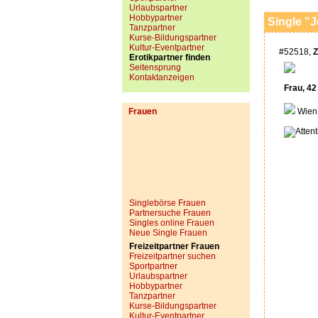
Urlaubspartner
Hobbypartner
Single "J
Tanzpartner
Kurse-Bildungspartner
Kultur-Eventpartner
#52518,
Z
Erotikpartner finden
Seitensprung
Kontaktanzeigen
Frau, 42
Frauen
Wien
Singlebörse Frauen
Partnersuche Frauen
Singles online Frauen
Neue Single Frauen
Freizeitpartner Frauen
Freizeitpartner suchen
Sportpartner
Urlaubspartner
Hobbypartner
Tanzpartner
Kurse-Bildungspartner
Kultur-Eventpartner