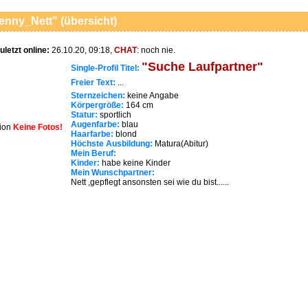
enny_Nett" (übersicht)
uletzt online:
26.10.20, 09:18,
CHAT
: noch nie.
"Suche Laufpartner"
Single-Profil Titel:
Freier Text:
...
Sternzeichen:
keine Angabe
Körpergröße:
164 cm
Statur:
sportlich
Augenfarbe:
blau
Keine Fotos!
Haarfarbe:
blond
Höchste Ausbildung:
Matura(Abitur)
Mein Beruf:
Kinder:
habe keine Kinder
Mein Wunschpartner:
Nett ,gepflegt ansonsten sei wie du bist......