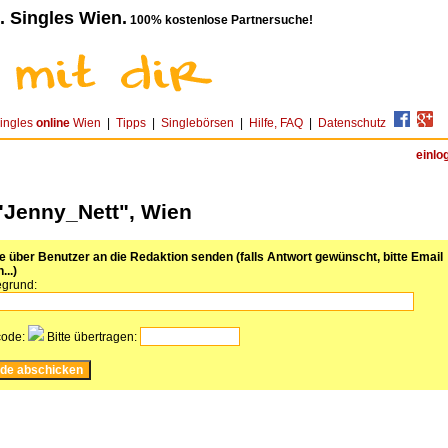
. Singles Wien.
100% kostenlose Partnersuche!
ingles
online
Wien
|
Tipps
|
Singlebörsen
|
Hilfe, FAQ
|
Datenschutz
einlo
"Jenny_Nett", Wien
über Benutzer an die Redaktion senden (falls Antwort gewünscht, bitte Email
...)
grund:
code:
Bitte übertragen: