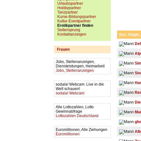
Urlaubspartner
Hobbypartner
Tanzpartner
Kurse-Bildungspartner
Kultur-Eventpartner
Erotikpartner finden
Seitensprung
Kontaktanzeigen
Sex, Single,
Def
Frauen
Al
Jobs, Stellenanzeigen,
Sim
Diensteistungen, Heimarbeit
Jobs, Stellenanzeigen
Sto
Han
sodala! Webcam. Live in die
Welt schauen!
Re
sodala! Webcam
Die
Alle Lottozahlen, Lotto
Gewinnabfrage
Mar
Lottozahlen Deutschland
gho
Euromillionen, Alle Ziehungen
Al
Euromillionen