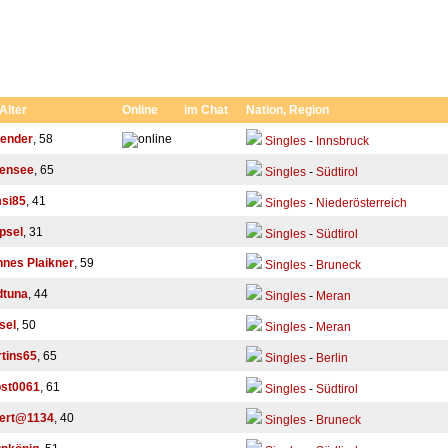
 Alter
Online
im Chat
Nation, Region
ender
, 58
Singles
-
Innsbruck
pensee
, 65
Singles
-
Südtirol
si85
, 41
Singles
-
Niederösterreich
psel
, 31
Singles
-
Südtirol
nes Plaikner
, 59
Singles
-
Bruneck
dtuna
, 44
Singles
-
Meran
sel
, 50
Singles
-
Meran
tins65
, 65
Singles
-
Berlin
st0061
, 61
Singles
-
Südtirol
bert@1134
, 40
Singles
-
Bruneck