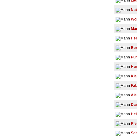
Zau
Nat
Wo
Ma
Her
Be
Pu
Hu
Kla
Fab
Al
Dan
Hel
Pfe
Sc