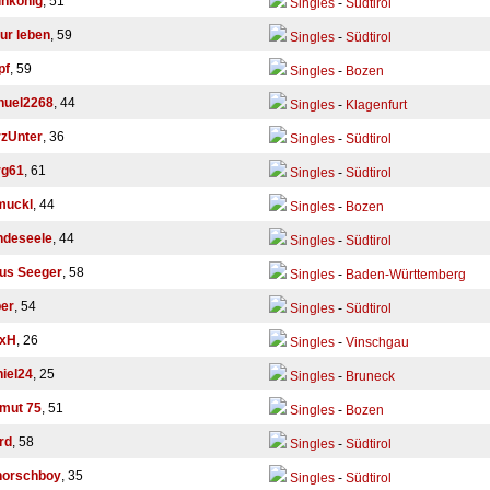
nkönig
, 51
Singles
-
Südtirol
ur leben
, 59
Singles
-
Südtirol
pf
, 59
Singles
-
Bozen
nuel2268
, 44
Singles
-
Klagenfurt
zUnter
, 36
Singles
-
Südtirol
rg61
, 61
Singles
-
Südtirol
muckl
, 44
Singles
-
Bozen
ndeseele
, 44
Singles
-
Südtirol
us Seeger
, 58
Singles
-
Baden-Württemberg
er
, 54
Singles
-
Südtirol
exH
, 26
Singles
-
Vinschgau
iel24
, 25
Singles
-
Bruneck
mut 75
, 51
Singles
-
Bozen
rd
, 58
Singles
-
Südtirol
horschboy
, 35
Singles
-
Südtirol