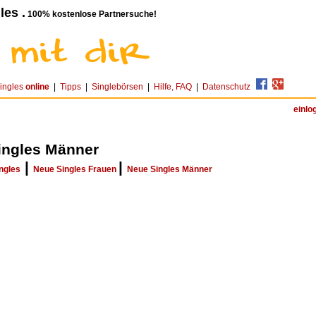
les .
100% kostenlose Partnersuche!
ingles
online
|
Tipps
|
Singlebörsen
|
Hilfe, FAQ
|
Datenschutz
einlo
ingles Männer
|
|
ngles
Neue Singles Frauen
Neue Singles Männer