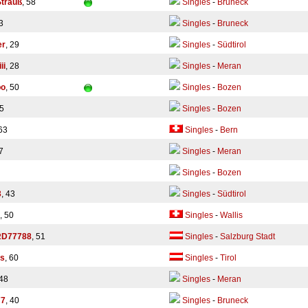
Strauß
, 58
Singles
-
Bruneck
3
Singles
-
Bruneck
er
, 29
Singles
-
Südtirol
ii
, 28
Singles
-
Meran
bo
, 50
Singles
-
Bozen
55
Singles
-
Bozen
 63
Singles
-
Bern
7
Singles
-
Meran
Singles
-
Bozen
3
, 43
Singles
-
Südtirol
, 50
Singles
-
Wallis
D77788
, 51
Singles
-
Salzburg Stadt
es
, 60
Singles
-
Tirol
 48
Singles
-
Meran
77
, 40
Singles
-
Bruneck