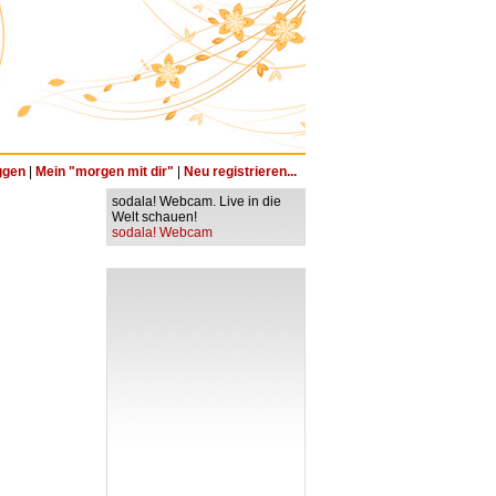
ggen
|
Mein "morgen mit dir"
|
Neu registrieren...
sodala! Webcam. Live in die
Welt schauen!
sodala! Webcam