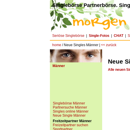
Singlebörse Partnerbörse. Sing
Seriöse Singlebörse
|
Single-Fotos
|
CHAT
|
S
home
/ Neue Singles Männer |
<< zurück
Neue S
Männer
Alle neuen Si
Singlebörse Männer
Partnersuche Männer
Singles online Männer
Neue Single Männer
Freitzeitpartner Männer
Freizeitpartner suchen
Sportpartner