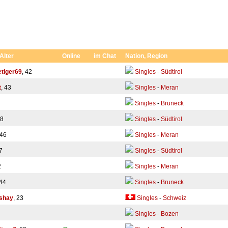
 Alter
Online
im Chat
Nation, Region
tiger69
, 42
Singles
-
Südtirol
t
, 43
Singles
-
Meran
Singles
-
Bruneck
68
Singles
-
Südtirol
 46
Singles
-
Meran
7
Singles
-
Südtirol
2
Singles
-
Meran
 44
Singles
-
Bruneck
kshay
, 23
Singles
-
Schweiz
Singles
-
Bozen