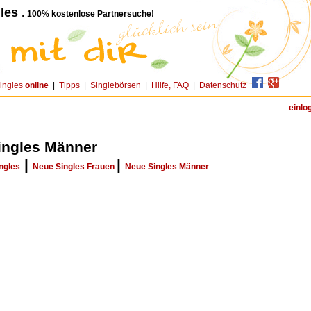
les .
100% kostenlose Partnersuche!
ingles
online
|
Tipps
|
Singlebörsen
|
Hilfe, FAQ
|
Datenschutz
einlo
ingles Männer
|
|
ngles
Neue Singles Frauen
Neue Singles Männer