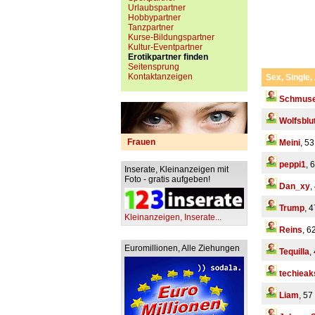
Urlaubspartner
Hobbypartner
Tanzpartner
Kurse-Bildungspartner
Kultur-Eventpartner
Erotikpartner finden
Seitensprung
Kontaktanzeigen
Sex, Single,
Schmuse
Wolfsblu
Frauen
Meini
, 53
peppi1
, 
Inserate, Kleinanzeigen mit
Foto - gratis aufgeben!
Dan_xy
,
Trump
, 4
Kleinanzeigen, Inserate...
Reins
, 6
Euromillionen, Alle Ziehungen
Tequilla
,
techiea
Liam
, 57