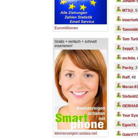
Johann 
M73@
, 5
Innerhof
Euromillionen
Tommiiiiii
Tom Tur
Gratis + einfach + schnell
inserieren!
SeppX
, 
mcfelix
,
Packy
, 3
Raff
, 48
Meran 8
Stefan02
GERHAR
Your Ey
Egon78
,
kleinanzeigen.sodala.net
Gabri77