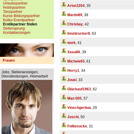
Urlaubspartner
Artur2204
, 35
Hobbypartner
Tanzpartner
Martin89
, 38
Kurse-Bildungspartner
Kultur-Eventpartner
Erotikpartner finden
Chrisbay
, 42
Seitensprung
Kontaktanzeigen
Innsbrucker8
, 63
work
, 41
Xaxa86
, 39
Frauen
Michele65
, 61
Herry1
, 34
Jobs, Stellenanzeigen,
Diensteistungen, Heimarbeit
Jousl
, 33
Glückauf1963
, 62
Man 005
, 57
Vinschgerbua
, 29
Joschi
, 50
Folltesocke
, 31