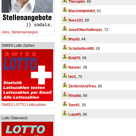
Therapist
, 48
Blackdolphin64
, 61
fluss101
, 60
JosefOberhollenzer
, 72
Jobs, Stellenanzeigen
Mvpzb
, 44
SWISS Lotto Zahlen
Schüttelbrot98
, 28
Bold70
, 56
Nauner
, 39
Hei1
, 70
ZärtlichUndTreu
, 69
Rinaldo
, 66
SWISS LOTTO Lottozahlen
Tom91
, 35
Lupo65
, 66
Lotto Österreich