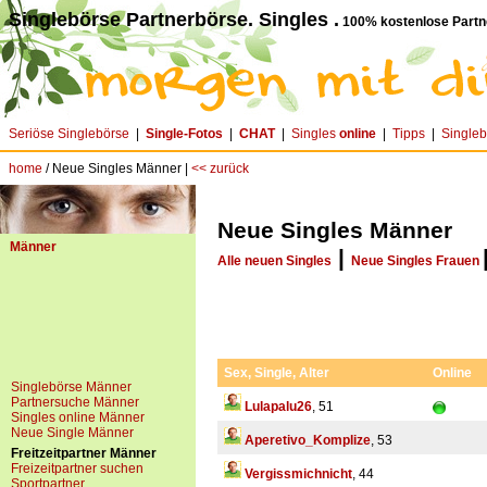
Singlebörse Partnerbörse. Singles .
100% kostenlose Partn
Seriöse Singlebörse
|
Single-Fotos
|
CHAT
|
Singles
online
|
Tipps
|
Single
home
/ Neue Singles Männer |
<< zurück
Neue Singles Männer
Männer
|
Alle neuen Singles
Neue Singles Frauen
Sex, Single, Alter
Online
Singlebörse Männer
Partnersuche Männer
Lulapalu26
, 51
Singles online Männer
Neue Single Männer
Aperetivo_Komplize
, 53
Freitzeitpartner Männer
Freizeitpartner suchen
Vergissmichnicht
, 44
Sportpartner