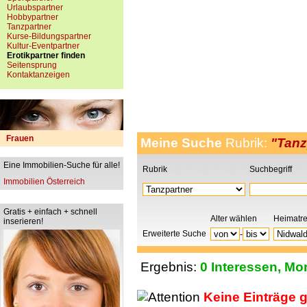
Urlaubspartner
Hobbypartner
Tanzpartner
Kurse-Bildungspartner
Kultur-Eventpartner
Erotikpartner finden
Seitensprung
Kontaktanzeigen
Frauen
Meine Suche
Rubrik:
"Tanz
Eine Immobilien-Suche für alle!
Rubrik
Suchbegriff
Immobilien Österreich
Gratis + einfach + schnell
Alter wählen
Heimatr
inserieren!
Erweiterte Suche
-
Ergebnis:
0 Interessen, Mor
Keine Einträge 