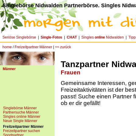
Singlebörse Nidwalden Partnerbörse. Singles Nidw
Seriöse Singlebörse
|
Single-Fotos
|
CHAT
|
Singles
online
Nidwalden
|
Tipp
home
/
Freizeitpartner Männer
|
<< zurück
Tanzpartner Nidw
Männer
Frauen
Gemeinsame Interessen, g
Freizeitaktivitäten ist der be
passt! Suche einen Partner f
ob er dir gefällt!
Singlebörse Männer
Partnersuche Männer
Singles online Männer
Neue Single Männer
Freitzeitpartner Männer
Freizeitpartner suchen
Sportpartner