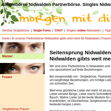
Singlebörse Nidwalden Partnerbörse. Singles Nidw
Seriöse Singlebörse
|
Single-Fotos
|
CHAT
|
Singles
online
Nidwalden
|
Tipp
home
/
In unserer Partnerbörse Nidwalden gibts weit mehr für Nidwalden, Frauen
Seitensprung Nidwalden?
Männer
Nidwalden gibts weit me
Wir sind eine Partnerbörse in Nidwalden und
uns spezialisiert auf feste Beziehungen.
Bei
morgenmitdir.net - Singlebörse, Partnerb
Frauen
um langfristige Beziehungen, um richtige Lieb
um schnellen Sex.
Weil eine glückliche Liebe viel mehr ist als pu
Liebe versetzt Berge, Liebe macht Schmetterl
Bauch, Wahre Liebe ist die beste Medizin für 
Krankheiten, ist Glückselixier, Jungbrunnen u
bedeutet langes Leben.
Singlebörse Frauen