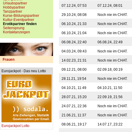
Urlaubspartner
07.12.24, 07:53
07.12.24, 08:01
Hobbypartner
Tanzpartner
29.10.24, 08:08
Noch nie im CHAT.
Kurse-Bildungspartner
Kultur-Eventpartner
Erotikpartner finden
06.10.24, 21:33
Noch nie im CHAT.
Seitensprung
Kontaktanzeigen
06.10.24, 21:04
Noch nie im CHAT.
06.08.24, 22:40
06.08.24, 22:49
04.03.24, 09:43
Noch nie im CHAT.
Frauen
14.02.23, 21:31
Noch nie im CHAT.
09.12.21, 08:00
02.09.18, 00:19
Eurojackpot - Das neu Lotto
28.11.21, 19:54
Noch nie im CHAT.
04.10.21, 11:49
04.10.21, 11:50
28.07.21, 15:20
22.09.19, 21:56
24.07.21, 22:36
Noch nie im CHAT.
21.06.21, 11:37
Noch nie im CHAT.
08.06.21, 19:17
14.07.17, 23:22
Eurojackpot Lotto