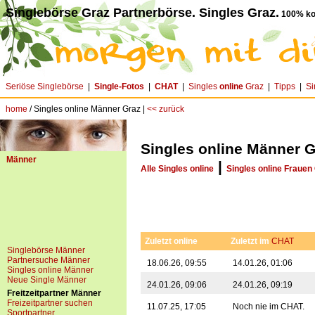
Singlebörse Graz Partnerbörse. Singles Graz.
100% ko
Seriöse Singlebörse
|
Single-Fotos
|
CHAT
|
Singles
online
Graz
|
Tipps
|
Si
home
/ Singles online Männer Graz |
<< zurück
Singles online Männer G
Männer
|
Alle Singles online
Singles online Frauen
Zuletzt online
Zuletzt im
CHAT
Singlebörse Männer
Partnersuche Männer
18.06.26, 09:55
14.01.26, 01:06
Singles online Männer
Neue Single Männer
24.01.26, 09:06
24.01.26, 09:19
Freitzeitpartner Männer
Freizeitpartner suchen
11.07.25, 17:05
Noch nie im CHAT.
Sportpartner