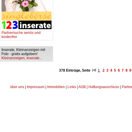
Partnersuche seriös und
kostenfrei
Inserate, Kleinanzeigen mit
Foto - gratis aufgeben!
Kleinanzeigen, Inserate...
378 Einträge, Seite
1
2
3
4
5
6
7
8
9
über uns
|
Impressum
|
Immobilien
|
Links
|
AGB
|
Haftungsauschluss
|
Partne