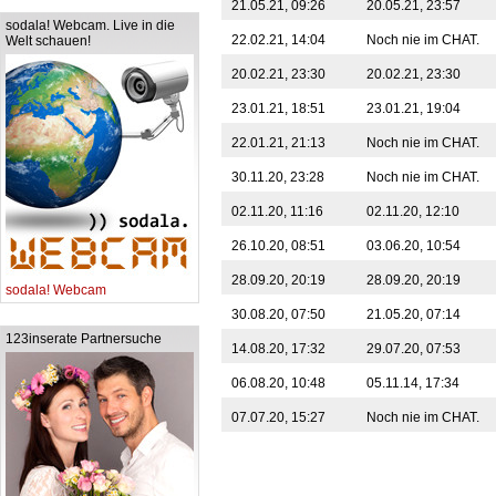
21.05.21, 09:26
20.05.21, 23:57
sodala! Webcam. Live in die
22.02.21, 14:04
Noch nie im CHAT.
Welt schauen!
20.02.21, 23:30
20.02.21, 23:30
23.01.21, 18:51
23.01.21, 19:04
22.01.21, 21:13
Noch nie im CHAT.
30.11.20, 23:28
Noch nie im CHAT.
02.11.20, 11:16
02.11.20, 12:10
26.10.20, 08:51
03.06.20, 10:54
28.09.20, 20:19
28.09.20, 20:19
sodala! Webcam
30.08.20, 07:50
21.05.20, 07:14
123inserate Partnersuche
14.08.20, 17:32
29.07.20, 07:53
06.08.20, 10:48
05.11.14, 17:34
07.07.20, 15:27
Noch nie im CHAT.