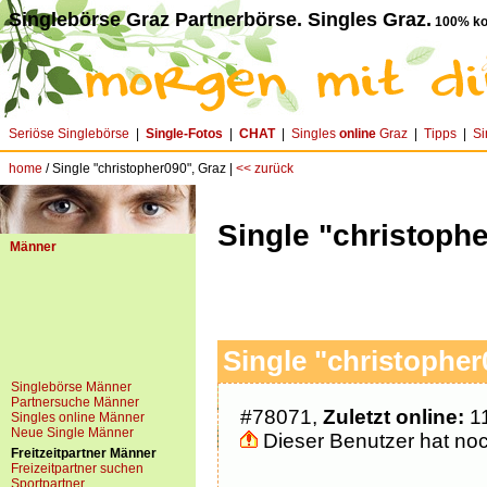
Singlebörse Graz Partnerbörse. Singles Graz.
100% ko
Seriöse Singlebörse
|
Single-Fotos
|
CHAT
|
Singles
online
Graz
|
Tipps
|
Si
home
/ Single "christopher090", Graz |
<< zurück
Single "christoph
Männer
Single "christopher
Singlebörse Männer
Partnersuche Männer
#78071,
Zuletzt online:
11
Singles online Männer
Neue Single Männer
Dieser Benutzer hat noch
Freitzeitpartner Männer
Freizeitpartner suchen
Sportpartner