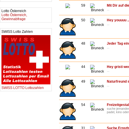
59
Mit Dir auf d
...
Bruneck
Lotto Österreich
Lotto Österreich,
Gewinnabfrage
50
Hey youuuu ..
...
Bruneck
SWISS Lotto Zahlen
48
Jeder Tag ei
...
Bruneck
44
Hey gristi we
...
Bruneck
49
Naturfreund s
...
Bruneck
SWISS LOTTO Lottozahlen
54
Freizeitgesta
suche jemanden 
Bruneck
padel, kino oder 
31
Suche Ernsth