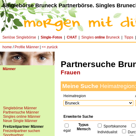
Singlebörse Bruneck Partnerbörse. Singles Brunec
Seriöse Singlebörse
|
Single-Fotos
|
CHAT
|
Singles
online
Bruneck
|
Tipps
home
/
Profile Männer
|
<< zurück
Partnersuche Bru
Männer
Frauen
Meine Suche
Heimatregion
Heimatregion
Singlebörse Männer
Partnersuche Männer
Singles online Männer
Erweiterte Suche
Neue Single Männer
Typus
Sportskanone
Freitzeitpartner Männer
Mensch
egal
Freizeitpartner suchen
Individualist
Durc
Sportpartner