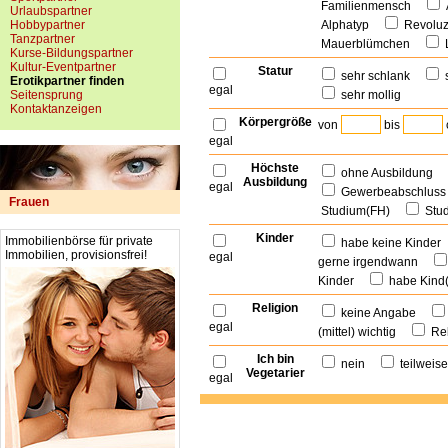
Familienmensch
Urlaubspartner
Hobbypartner
Alphatyp
Revolu
Tanzpartner
Mauerblümchen
Kurse-Bildungspartner
Kultur-Eventpartner
Statur
sehr schlank
Erotikpartner finden
egal
Seitensprung
sehr mollig
Kontaktanzeigen
Körpergröße
von
bis
egal
Höchste
ohne Ausbildung
Ausbildung
egal
Gewerbeabschlu
Frauen
Studium(FH)
Stu
Kinder
Immobilienbörse für private
habe keine Kinde
Immobilien, provisionsfrei!
egal
gerne irgendwann
Kinder
habe Kind
Religion
keine Angabe
egal
(mittel) wichtig
Rel
Ich bin
nein
teilwei
Vegetarier
egal