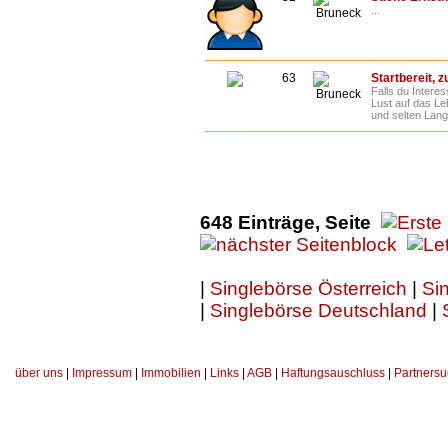
...
Bruneck
63
Startbereit, zu
Falls du Intere
Bruneck
Lust auf das Le
und selten Lange
648 Einträge, Seite
|
Singlebörse Österreich
|
Sin
|
Singlebörse Deutschland
|
über uns
|
Impressum
|
Immobilien
|
Links
|
AGB
|
Haftungsauschluss
|
Partnersu