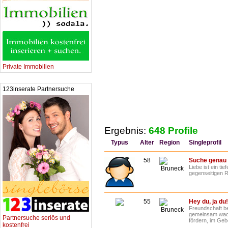
Private Immobilien
123inserate Partnersuche
Ergebnis:
648 Profile
Typus
Alter
Region
Singleprofil
58
Suche genau 
Liebe ist ein t
Bruneck
gegenseitigen R
55
Hey du, ja du!
Freundschaft b
Bruneck
gemeinsam wach
Partnersuche seriös und
fördern, im Geb
kostenfrei