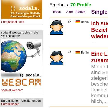
Ergebnis:
70 Profile
Single
Typus
Alter
Region
Eurojackpot Lotto
65
Ich su
Berlin
Bezieh
sodala! Webcam. Live in die
wieder
Welt schauen!
...
44
Eine L
Berlin
zusa
Meine 
sind Er
zielgeri
beschei
flexibel
sodala! Webcam
kommuni
hlich,...
Euromillionen, Alle Ziehungen
Euromillionen