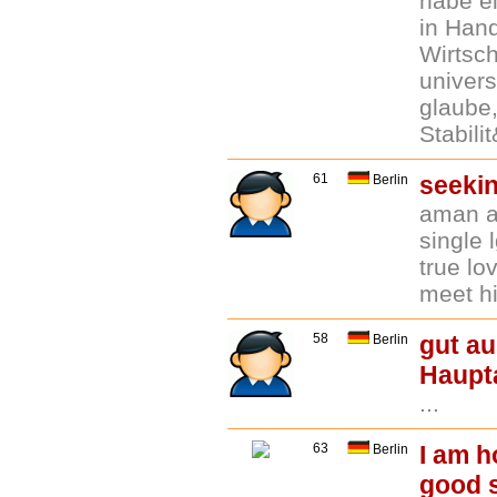
habe e
in Han
Wirtsc
univers
glaube,
Stabilit
61
seekin
Berlin
aman a
single 
true lo
meet hi
58
gut au
Berlin
Haupta
...
63
I am h
Berlin
good s