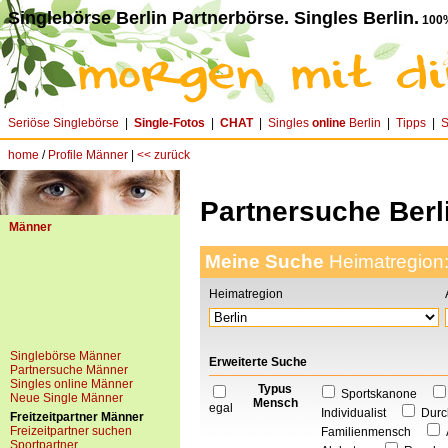
Singlebörse Berlin Partnerbörse. Singles Berlin.
100%
Seriöse Singlebörse
|
Single-Fotos
|
CHAT
|
Singles
online
Berlin
|
Tipps
|
S
home
/
Profile Männer
|
<< zurück
Partnersuche Berl
Männer
Meine Suche
Heimatregion
Heimatregion
Singlebörse Männer
Erweiterte Suche
Partnersuche Männer
Singles online Männer
Typus
Sportskanone
Neue Single Männer
Mensch
egal
Individualist
Durc
Freitzeitpartner Männer
Freizeitpartner suchen
Familienmensch
Sportpartner