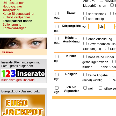
Alphatyp
Revolu
Urlaubspartner
Mauerblümchen
Hobbypartner
Tanzpartner
Statur
Kurse-Bildungspartner
sehr schlank
Kultur-Eventpartner
egal
sehr mollig
Erotikpartner finden
Seitensprung
Körpergröße
von
bis
Kontaktanzeigen
egal
Höchste
ohne Ausbildung
Ausbildung
egal
Gewerbeabschlu
Studium(FH)
Stu
Frauen
Kinder
habe keine Kinde
egal
gerne irgendwann
Inserate, Kleinanzeigen mit
Foto - gratis aufgeben!
Kinder
habe Kind
Religion
keine Angabe
egal
Kleinanzeigen, Inserate...
(mittel) wichtig
Rel
Ich bin
nein
teilwei
Vegetarier
Eurojackpot - Das neu Lotto
egal