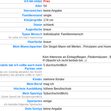
Ich bin ein(e)
Frau
Alter
54
Sternzeichen
keine Angabe
Familienstand
single
Körpergröße
174 cm
Statur
schlank
Augenfarbe
braun
Typus Mensch
Individualist
Familienmensch
So sehe ich mich manchmal
Haarfarbe
braun
Mein Wunschpartner
Ein Singel-Mann mit Werten , Prinzipien und Humor
Kein Interesse an Eintagsfliegen ,Fledermäusen ,
!!! Obwohl ich recht tierlieb bin ;-)
raktiv wie ich sollte auch mein
5 durchschnittlich
Partner sein
la von 1(wenig attraktiv) bis 9(sehr
attraktiv) wie attraktiv sollte er sein?
Kinder
mehrere Kinder
Mein Beruf
mag ich
Höchste Ausbildung
höhere Berufsschule
Mein Sporttyp
5(durchschnittlich)
 1(kein Sport) bis 9(supersportlich)
Sportarten
einige
ich betreibe folgende Sportarten
Dein Sextyp
keine Angabe