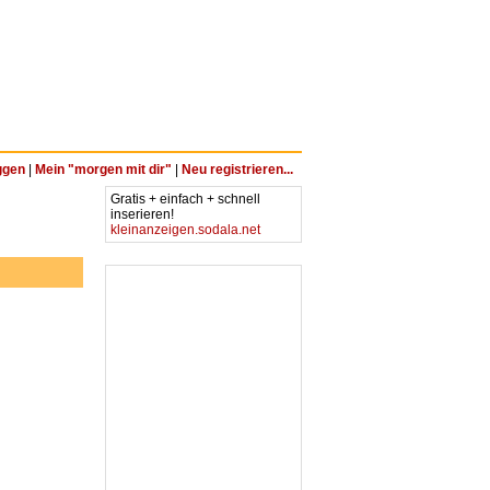
ggen
|
Mein "morgen mit dir"
|
Neu registrieren...
Gratis + einfach + schnell
inserieren!
kleinanzeigen.sodala.net