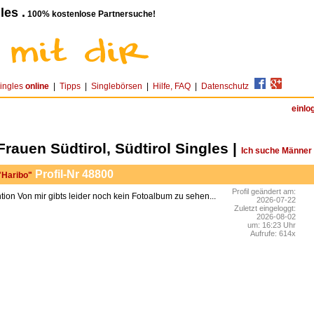
les .
100% kostenlose Partnersuche!
ingles
online
|
Tipps
|
Singlebörsen
|
Hilfe, FAQ
|
Datenschutz
einlo
Frauen Südtirol, Südtirol Singles |
Ich suche Männer
Profil-Nr 48800
 "Haribo"
Profil geändert am:
Von mir gibts leider noch kein Fotoalbum zu sehen...
2026-07-22
Zuletzt eingeloggt:
2026-08-02
um: 16:23 Uhr
Aufrufe: 614x