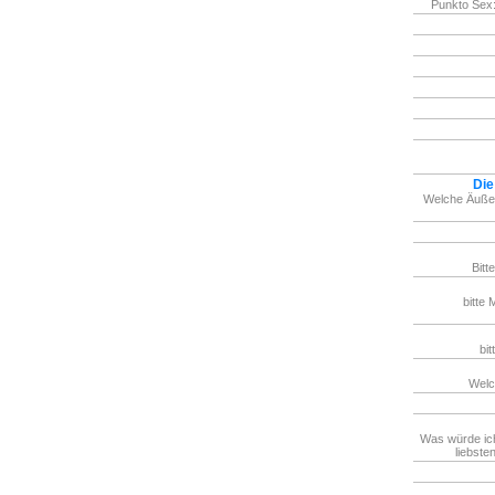
Punkto Sex:
Die
Welche Äußer
Bitt
bitte 
bit
Welc
Was würde ic
liebste