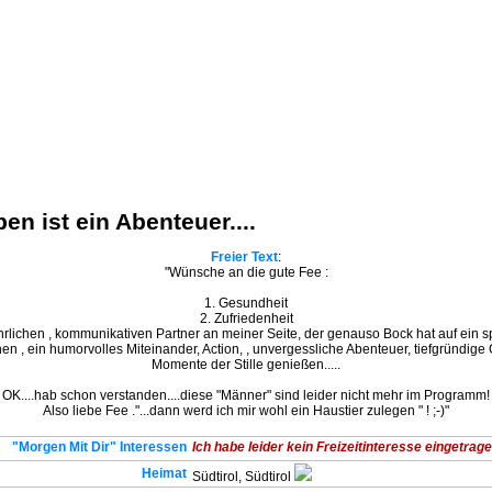
en ist ein Abenteuer....
Freier Text
:
"Wünsche an die gute Fee :
1. Gesundheit
2. Zufriedenheit
hrlichen , kommunikativen Partner an meiner Seite, der genauso Bock hat auf ein
n , ein humorvolles Miteinander, Action, , unvergessliche Abenteuer, tiefgründige
Momente der Stille genießen.....
OK....hab schon verstanden....diese "Männer" sind leider nicht mehr im Programm!
Also liebe Fee ."...dann werd ich mir wohl ein Haustier zulegen " ! ;-)"
"Morgen Mit Dir" Interessen
Ich habe leider kein Freizeitinteresse eingetragen
Heimat
Südtirol, Südtirol