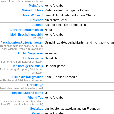
 was trifft am ehesten auf mich zu?
Mein Auto
keine Angabe
Meine Hobbies
Viele , kannst mich gerne fragen
Mein Wohnstil
gemütlich mit gelegentlichem Chaos
Rauchen
bin Nichtraucher
Alkohol
Alkohol trinke ich gelegentlich
Dort trifft man mich oft
Natur
Mein Erscheinungsbild
keine Angabe
im Alltag
 4 wichtigsten Äußerlichkeiten
Gesicht
Egal-Äußerlichkeiten sind nicht so wichtig
lichkeiten sind mir beim PARTNER
sehr wichtig? (max.4 auswählen!)
Ich bin Vegetarier
teilweise
Ich lese gerne
Natürlich
e Bücher und Schriftsteller eintragen
Ich höre gerne Musik
Ja ,sehr gerne
Musikrichtung, Gruppen, Stilrichtung
eintragen
Filme die mir gefallen
Krimi , Thriller, Komödie
te Filmtitel und Stilrichtung eintragen
Urlaubstyp
hen Urlaub mache ich am liebsten?
Ich esse/koche gerne
Ja
Abend-Typ
keine Angabe
h mit meinem Partner am Abend am
n tun? (Sex steht nicht zur Auswahl)
Sozialtyp
am liebsten zu zweit mit guten Freunden
Religion
keine Angabe