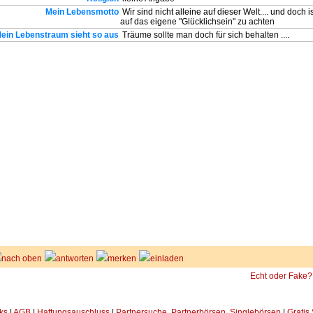
Mein Lebensmotto
Wir sind nicht alleine auf dieser Welt.... und doch i
auf das eigene "Glücklichsein" zu achten
ein Lebenstraum sieht so aus
Träume sollte man doch für sich behalten ....
nach oben
antworten
merken
einladen
Echt oder Fake?
ks
|
AGB
|
Haftungsauschluss
|
Partnersuche, Partnerbörsen, Singlebörsen
|
Gratis