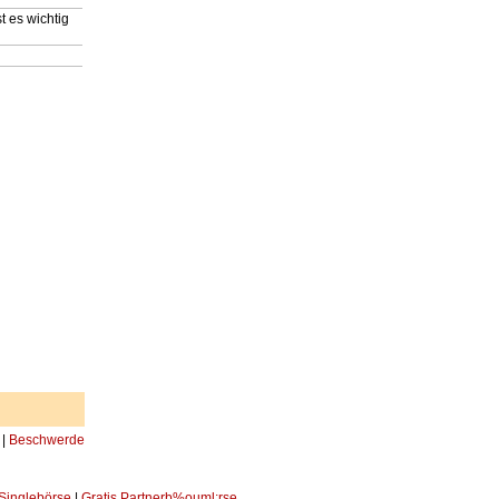
st es wichtig
|
Beschwerde
 Singlebörse
|
Gratis Partnerb%ouml;rse