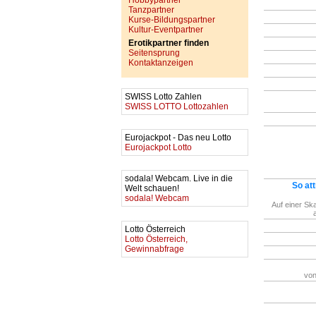
Hobbypartner
Tanzpartner
Kurse-Bildungspartner
Kultur-Eventpartner
Erotikpartner finden
Seitensprung
Kontaktanzeigen
SWISS Lotto Zahlen
SWISS LOTTO Lottozahlen
Eurojackpot - Das neu Lotto
Eurojackpot Lotto
sodala! Webcam. Live in die
So att
Welt schauen!
sodala! Webcam
Auf einer Ska
Lotto Österreich
Lotto Österreich,
Gewinnabfrage
von