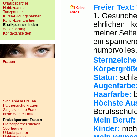
Urlaubspartner
Freier Text:
Hobbypartner
Keine
Tanzpartner
Fotos!
1. Gesundhei
Kurse-Bildungspartner
Kultur-Eventpartner
ehrlichen , 
Erotikpartner finden
Seitensprung
meiner Seite
Kontaktanzeigen
ein spannen
humorvolles.
Sternzeiche
Frauen
Körpergröß
Statur:
schl
Augenfarbe
Haarfarbe:
b
Höchste Au
Singlebörse Frauen
Partnersuche Frauen
Berufsschul
Singles online Frauen
Neue Single Frauen
Mein Beruf:
Freizeitpartner Frauen
Freizeitpartner suchen
Kinder:
mehr
Sportpartner
Urlaubspartner