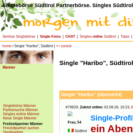
Singlebörse Südtirol Partnerbörse. Singles Südtirol
Seriöse Singlebörse
|
Single-Fotos
|
CHAT
|
Singles
online
Südtirol
|
Tipps
home
/ Single "Haribo", Südtirol |
<< zurück
Single "Haribo", Südtiro
Männer
Single "Haribo" (übersicht)
Singlebörse Männer
#79829,
Zuletzt online:
02.08.26, 16:23,
Partnersuche Männer
Singles online Männer
Single-Profil
Neue Single Männer
Frau, 54
Freitzeitpartner Männer
ein Abent
Freizeitpartner suchen
Südtirol
Sportpartner