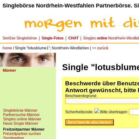
Singlebörse Nordrhein-Westfahlen Partnerbörse. S
Seriöse Singlebörse
|
Single-Fotos
|
CHAT
|
Singles
online
Nordrhein-Westfa
home
/ Single "lotusblume1", Nordrhein-Westfahlen |
<< zurück
Single "lotusblum
Männer
Beschwerde über Benutzer
Antwort gewünscht, bitte 
Beschwerdegrund:
Singlebörse Männer
Sicherheitscode:
Bitte übertragen:
Partnersuche Männer
Singles online Männer
Neue Single Männer
Freitzeitpartner Männer
Freizeitpartner suchen
Sportpartner