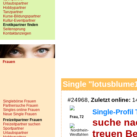
Urlaubspartner
Hobbypartner
Tanzpartner
Kurse-Bildungspartner
Kultur-Eventpartner
Erotikpartner finden
Seitensprung
Kontaktanzeigen
Frauen
Single "lotusblume1
#24968,
Zuletzt online:
14
Singlebörse Frauen
Partnersuche Frauen
Singles online Frauen
Single-Profil 
Neue Single Frauen
Frau, 72
suche nac
Freizeitpartner Frauen
Freizeitpartner suchen
Sportpartner
Nordrhein-
treuen B
Urlaubspartner
Westfahlen