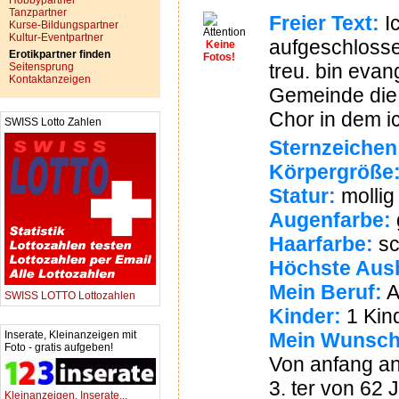
Hobbypartner
Tanzpartner
Freier Text:
Ic
Kurse-Bildungspartner
Kultur-Eventpartner
aufgeschlosse
Keine
Erotikpartner finden
Fotos!
treu. bin evang
Seitensprung
Kontaktanzeigen
Gemeinde die 
Chor in dem i
SWISS Lotto Zahlen
Sternzeichen
Körpergröße
Statur:
mollig
Augenfarbe:
Haarfarbe:
sc
Höchste Ausb
Mein Beruf:
A
SWISS LOTTO Lottozahlen
Kinder:
1 Kin
Inserate, Kleinanzeigen mit
Mein Wunsch
Foto - gratis aufgeben!
Von anfang an 
3. ter von 62 
Kleinanzeigen, Inserate...