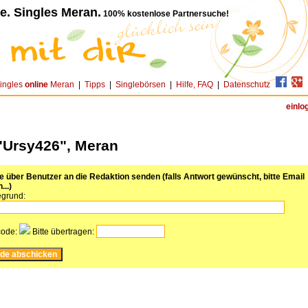
e. Singles Meran.
100% kostenlose Partnersuche!
ingles
online
Meran
|
Tipps
|
Singlebörsen
|
Hilfe, FAQ
|
Datenschutz
einlo
"Ursy426", Meran
über Benutzer an die Redaktion senden (falls Antwort gewünscht, bitte Email
...)
grund:
code:
Bitte übertragen: