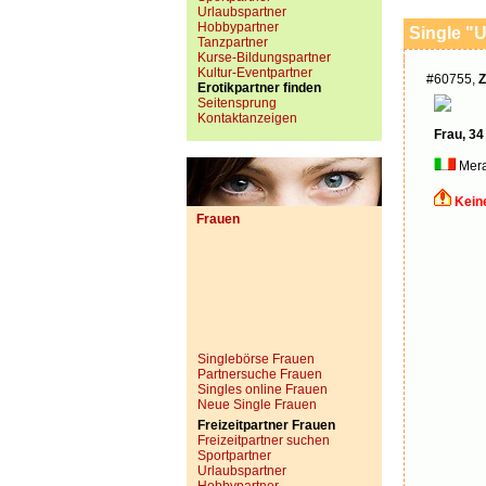
Urlaubspartner
Hobbypartner
Single "U
Tanzpartner
Kurse-Bildungspartner
Kultur-Eventpartner
#60755,
Z
Erotikpartner finden
Seitensprung
Kontaktanzeigen
Frau, 34
Mer
Kein
Frauen
Singlebörse Frauen
Partnersuche Frauen
Singles online Frauen
Neue Single Frauen
Freizeitpartner Frauen
Freizeitpartner suchen
Sportpartner
Urlaubspartner