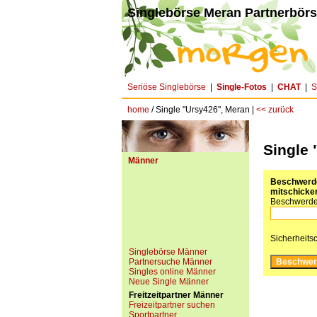
Singlebörse Meran Partnerbörs
Seriöse Singlebörse
|
Single-Fotos
|
CHAT
|
S
home
/ Single "Ursy426", Meran |
<< zurück
Single 
Männer
Beschwerde 
mitschicken
Beschwerde
Sicherheits
Singlebörse Männer
Partnersuche Männer
Singles online Männer
Neue Single Männer
Freitzeitpartner Männer
Freizeitpartner suchen
Sportpartner