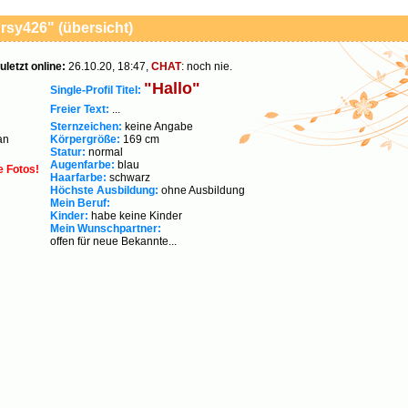
rsy426" (übersicht)
uletzt online:
26.10.20, 18:47,
CHAT
: noch nie.
"Hallo"
Single-Profil Titel:
Freier Text:
...
Sternzeichen:
keine Angabe
an
Körpergröße:
169 cm
Statur:
normal
Augenfarbe:
blau
e Fotos!
Haarfarbe:
schwarz
Höchste Ausbildung:
ohne Ausbildung
Mein Beruf:
Kinder:
habe keine Kinder
Mein Wunschpartner:
offen für neue Bekannte...