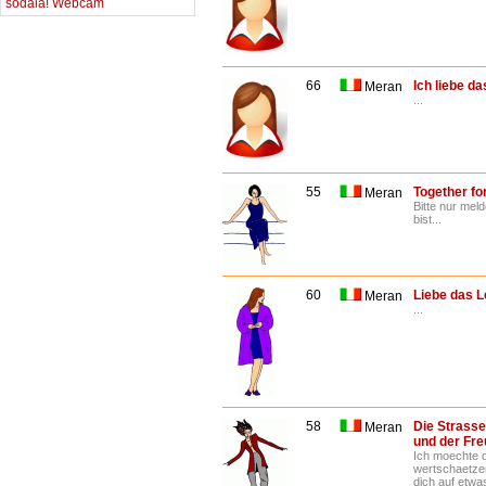
sodala! Webcam
66
Ich liebe da
Meran
...
55
Together fo
Meran
Bitte nur mel
bist...
60
Liebe das 
Meran
...
58
Die Strasse
Meran
und der Fre
Ich moechte d
wertschaetze
dich auf etwa