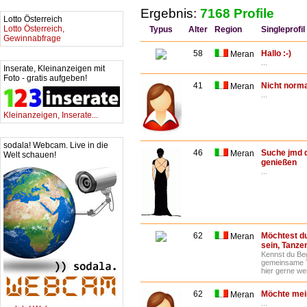
Ergebnis:
7168 Profile
Lotto Österreich
Lotto Österreich,
Typus
Alter
Region
Singleprofil
Gewinnabfrage
58
Hallo :-)
Meran
...
Inserate, Kleinanzeigen mit
Foto - gratis aufgeben!
41
Nicht norma
Meran
...
Kleinanzeigen, Inserate...
sodala! Webcam. Live in die
46
Suche jmd d
Meran
Welt schauen!
genießen
...
62
Möchtest du
Meran
sein, Tanz
Kennst du Beg
gemeinsame T
hier gerne wei
62
Möchte mein
Meran
...