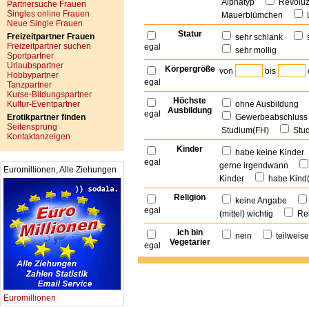
Alphatyp
Revolu
Partnersuche Frauen
Singles online Frauen
Mauerblümchen
Neue Single Frauen
Statur
Freizeitpartner Frauen
sehr schlank
Freizeitpartner suchen
egal
sehr mollig
Sportpartner
Urlaubspartner
Körpergröße
von
bis
Hobbypartner
egal
Tanzpartner
Kurse-Bildungspartner
Höchste
Kultur-Eventpartner
ohne Ausbildung
Ausbildung
egal
Erotikpartner finden
Gewerbeabschlu
Seitensprung
Studium(FH)
Stu
Kontaktanzeigen
Kinder
habe keine Kinde
egal
gerne irgendwann
Euromillionen, Alle Ziehungen
Kinder
habe Kind
Religion
keine Angabe
egal
(mittel) wichtig
Rel
Ich bin
nein
teilwei
Vegetarier
egal
Euromillionen