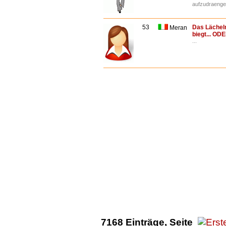
aufzudraengen,
53
Das Lächeln
Meran
biegt... OD
...
7168 Einträge, Seite