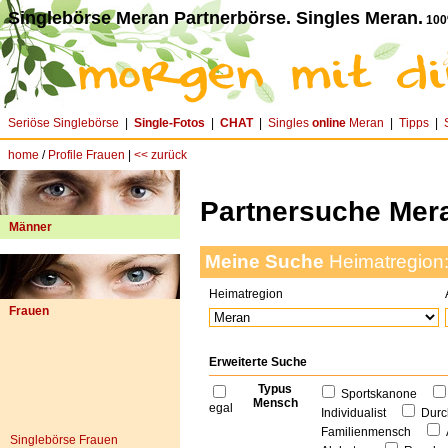
Singlebörse Meran Partnerbörse. Singles Meran.
100
Seriöse Singlebörse
|
Single-Fotos
|
CHAT
|
Singles
online
Meran
|
Tipps
|
home
/
Profile Frauen
|
<< zurück
Partnersuche Mer
Männer
Meine Suche
Heimatregion
Heimatregion
Frauen
Erweiterte Suche
Typus
Sportskanone
Mensch
egal
Individualist
Durc
Familienmensch
Singlebörse Frauen