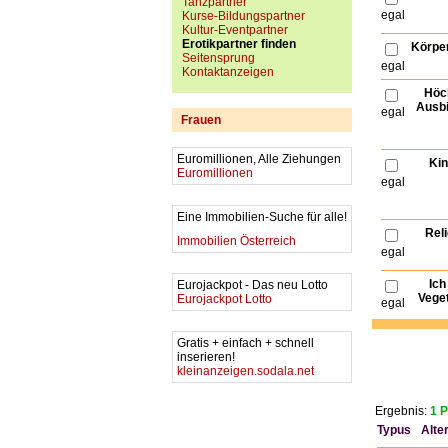
Tanzpartner
egal
Kurse-Bildungspartner
Kultur-Eventpartner
Erotikpartner finden
Körpe
Seitensprung
egal
Kontaktanzeigen
Höc
Ausbi
egal
Frauen
Euromillionen, Alle Ziehungen
Kin
Euromillionen
egal
Eine Immobilien-Suche für alle!
Reli
Immobilien Österreich
egal
Ich
Eurojackpot - Das neu Lotto
Veget
Eurojackpot Lotto
egal
Gratis + einfach + schnell
inserieren!
kleinanzeigen.sodala.net
Ergebnis:
1 P
Typus
Alte