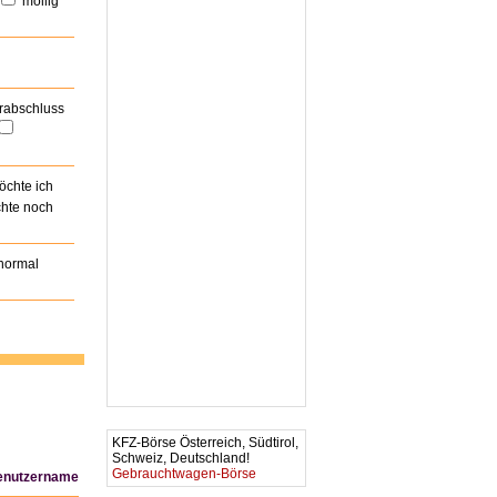
mollig
rabschluss
öchte ich
hte noch
 normal
KFZ-Börse Österreich, Südtirol,
Schweiz, Deutschland!
Gebrauchtwagen-Börse
enutzername