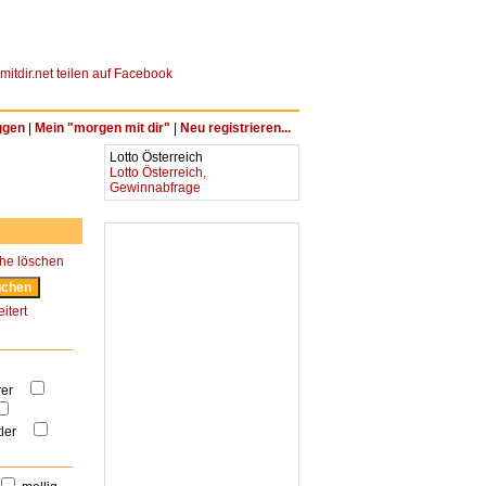
ggen
|
Mein "morgen mit dir"
|
Neu registrieren...
Lotto Österreich
Lotto Österreich,
Gewinnabfrage
he löschen
itert
erer
tler