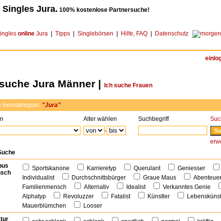
 Singles Jura.
100% kostenlose Partnersuche!
ingles
online
Jura
|
Tipps
|
Singlebörsen
|
Hilfe, FAQ
|
Datenschutz
einlo
rsuche Jura Männer |
Ich suche Frauen
e
Heimatregion:
"Jura"
on
Alter wählen
Suchbegriff
Suc
-
erwe
 Suche
pus
Sportskanone
Karrieretyp
Querulant
Geniesser
sch
Individualist
Durchschnittsbürger
Graue Maus
Abenteu
Familienmensch
Alternativ
Idealist
Verkanntes Genie
Alphatyp
Revoluzzer
Fatalist
Künstler
Lebensküns
Mauerblümchen
Looser
tur