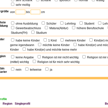
sehr schlank
schlank
sportlich
normal
kräftig
sehr mollig
rgröße
von
bis
cm
hste
ohne Ausbildung
Schüler
Lehrling
Student
Leh
ldung
Gewerbeabschluss
Matura(Abitur)
höhere Berufsschule
Studium(FH)
Studium
der
habe keine Kinder
1 Kind
mehrere Kinder
Kind(er) m
gerne irgendwann
möchte keine Kinder
habe Kind(er) und möc
Kinder
habe Kind(er) und möchte keine mehr
gion
keine Angabe
Religion ist mir nicht wichtig
Religion ist mir
(mittel) wichtig
Religion ist für mich sehr wichtig
 bin
nein
teilweise
ja
arier
rofile
r
Region
Singleprofil
B