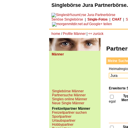
Singlebörse Jura Partnerbörse.
Seriöse Singlebörse
|
Single-Fotos
|
CHAT
|
S
home
/
Profile Männer
|
<< zurück
Partne
Männer
Meine Such
Heimatregi
Erweiterte
Singlebörse Männer
Partnersuche Männer
Ty
Singles online Männer
Men
egal
Neue Single Männer
Freitzeitpartner Männer
Freizeitpartner suchen
Sportpartner
Urlaubspartner
Hobbypartner
Sta