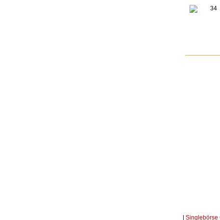
34
|
Singlebörse 