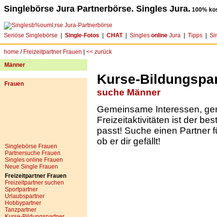
Singlebörse Jura Partnerbörse. Singles Jura.
100% kos
Seriöse Singlebörse
|
Single-Fotos
|
CHAT
|
Singles
online
Jura
|
Tipps
|
Si
home
/
Freizeitpartner Frauen
|
<< zurück
Männer
Kurse-Bildungspar
Frauen
suche Männer
Gemeinsame Interessen, g
Freizeitaktivitäten ist der be
passt! Suche einen Partner f
ob er dir gefällt!
Singlebörse Frauen
Partnersuche Frauen
Singles online Frauen
Neue Single Frauen
Freizeitpartner Frauen
Freizeitpartner suchen
Sportpartner
Urlaubspartner
Hobbypartner
Tanzpartner
Kurse-Bildungspartner