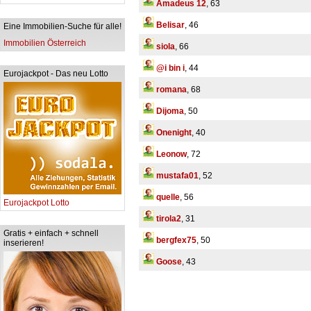
Amadeus 12
, 63
Belisar
, 46
Eine Immobilien-Suche für alle!
Immobilien Österreich
siola
, 66
@i bin i
, 44
Eurojackpot - Das neu Lotto
romana
, 68
Dijoma
, 50
Onenight
, 40
Leonow
, 72
mustafa01
, 52
quelle
, 56
Eurojackpot Lotto
tirola2
, 31
Gratis + einfach + schnell
bergfex75
, 50
inserieren!
Goose
, 43