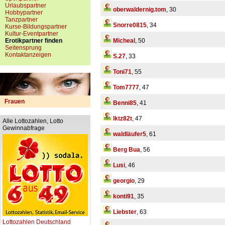
Urlaubspartner
oberwaldernig.tom
, 30
Hobbypartner
Tanzpartner
Snorre0815
, 34
Kurse-Bildungspartner
Kultur-Eventpartner
Erotikpartner finden
Micheal
, 50
Seitensprung
Kontaktanzeigen
S.27
, 33
Toni71
, 55
Tom7777
, 47
Frauen
Benni85
, 41
lktz82t
, 47
Alle Lottozahlen, Lotto
Gewinnabfrage
waldläufer5
, 61
Berg Bua
, 56
Lusi
, 46
georgio
, 29
konti91
, 35
Liebster
, 63
Lottozahlen Deutschland