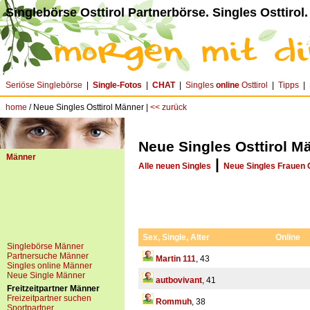
Singlebörse Osttirol Partnerbörse. Singles Osttirol.
Seriöse Singlebörse
|
Single-Fotos
|
CHAT
|
Singles
online
Osttirol
|
Tipps
|
home
/ Neue Singles Osttirol Männer |
<< zurück
Neue Singles Osttirol M
Männer
|
Alle neuen Singles
Neue Singles Frauen O
Sex, Single, Alter
Online
Singlebörse Männer
Partnersuche Männer
Martin 111
, 43
Singles online Männer
Neue Single Männer
autbovivant
, 41
Freitzeitpartner Männer
Freizeitpartner suchen
Rommuh
, 38
Sportpartner