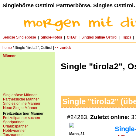
Singlebörse Osttirol Partnerbörse. Singles Osttirol.
Seriöse Singlebörse
|
Single-Fotos
|
CHAT
|
Singles
online
Osttirol
|
Tipps
|
home
/ Single "tirola2", Osttirol |
<< zurück
Männer
Single "tirola2", Os
Singlebörse Männer
Partnersuche Männer
Single "tirola2" (üb
Singles online Männer
Neue Single Männer
Freitzeitpartner Männer
#24283,
Zuletzt online:
31
Freizeitpartner suchen
Sportpartner
Urlaubspartner
Single-
Hobbypartner
Mann, 31
Tanzpartner