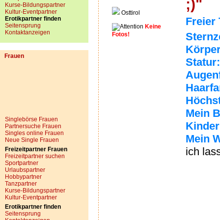
;)"
Kurse-Bildungspartner
Kultur-Eventpartner
Osttirol
Erotikpartner finden
Freier 
Seitensprung
Keine
Kontaktanzeigen
Sternz
Fotos!
Körper
Frauen
Statur:
Augenf
Haarfa
Höchst
Mein B
Singlebörse Frauen
Kinder
Partnersuche Frauen
Singles online Frauen
Mein W
Neue Single Frauen
ich las
Freizeitpartner Frauen
Freizeitpartner suchen
Sportpartner
Urlaubspartner
Hobbypartner
Tanzpartner
Kurse-Bildungspartner
Kultur-Eventpartner
Erotikpartner finden
Seitensprung