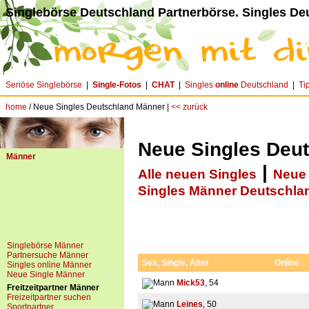
Singlebörse Deutschland Partnerbörse. Singles De
Seriöse Singlebörse
|
Single-Fotos
|
CHAT
|
Singles
online
Deutschland
|
Ti
home
/ Neue Singles Deutschland Männer |
<< zurück
Neue Singles Deu
Männer
|
Alle neuen Singles
Neue 
Singles Männer Deutschla
Singlebörse Männer
Partnersuche Männer
Sex, Single, Alter
Online
Singles online Männer
Neue Single Männer
Mick53
, 54
Freitzeitpartner Männer
Freizeitpartner suchen
Leines
, 50
Sportpartner