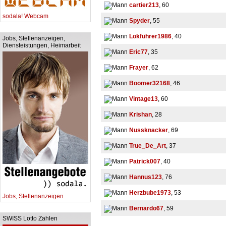
cartier213
, 60
sodala! Webcam
Spyder
, 55
Lokführer1986
, 40
Jobs, Stellenanzeigen,
Diensteistungen, Heimarbeit
Eric77
, 35
Frayer
, 62
Boomer32168
, 46
Vintage13
, 60
Krishan
, 28
Nussknacker
, 69
True_De_Art
, 37
Patrick007
, 40
Hannus123
, 76
Herzbube1973
, 53
Jobs, Stellenanzeigen
Bernardo67
, 59
SWISS Lotto Zahlen