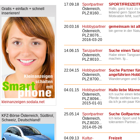
17.09.18
Sportpartner
SPORT/FREIZEI
Gratis + einfach + schnell
Österreich,
Hallo, ganz kurz zu 
liebend gern Sport b
inserieren!
PLZ:8160...
Motivation fehlt, suc
20.03.16
Hobbypartner
gemeinsam ist al
Österreich,
bin gerne in der Nat
PLZ:8076...
2016-03-20
14.06.15
Tanzpartner
Suche einen Tanz
Österreich,
Habe einen Tangoan
machen. lg...
PLZ:8010...
22.04.15
Hobbypartner
Suche Partner fü
Österreich,
angeführten Hob
PLZ:8700...
Wanderungen und Sch
04.01.15
Hobbypartner
Hallo liebe Männe
Österreich,
Ich suche einen lie
Pferde stehlen kann..
PLZ:8094...
kleinanzeigen.sodala.net
da ich ja ein paar Kin
2015-01-01
25.05.14
Sportpartner
Suche Golfpartne
KFZ-Börse Österreich, Südtirol,
Österreich,
Ich liebe Sport und 
Schweiz, Deutschland!
toleranten Partner...
PLZ:8020...
2014-05-26
04.09.13
Kultur-
Freizeit