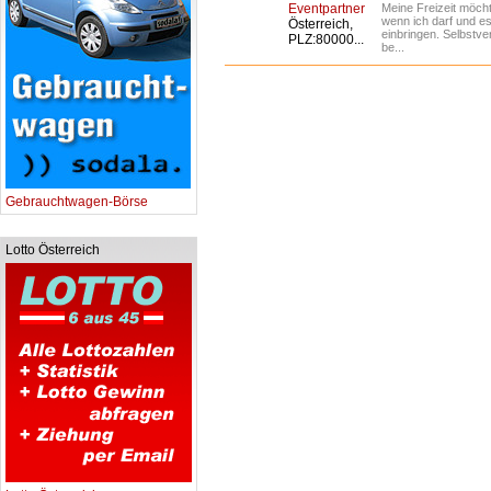
Eventpartner
Meine Freizeit möcht
wenn ich darf und es
Österreich,
einbringen. Selbstve
PLZ:80000...
be...
Gebrauchtwagen-Börse
Lotto Österreich