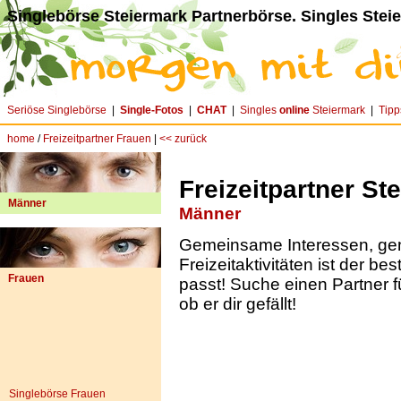
Singlebörse Steiermark Partnerbörse. Singles Stei
Seriöse Singlebörse
|
Single-Fotos
|
CHAT
|
Singles
online
Steiermark
|
Tipp
home
/
Freizeitpartner Frauen
|
<< zurück
Freizeitpartner St
Männer
Männer
Gemeinsame Interessen, g
Freizeitaktivitäten ist der be
Frauen
passt! Suche einen Partner f
ob er dir gefällt!
Singlebörse Frauen