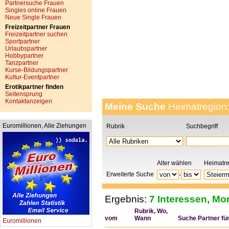
Partnersuche Frauen
Singles online Frauen
Neue Single Frauen
Freizeitpartner Frauen
Freizeitpartner suchen
Sportpartner
Urlaubspartner
Hobbypartner
Tanzpartner
Kurse-Bildungspartner
Kultur-Eventpartner
Erotikpartner finden
Seitensprung
Kontaktanzeigen
Meine Suche
Heimatregion
Euromillionen, Alle Ziehungen
Rubrik
Suchbegriff
Alter wählen
Heimatr
Erweiterte Suche
-
Ergebnis:
7 Interessen, Mor
Rubrik, Wo,
vom
Wann
Suche Partner für.
Euromillionen