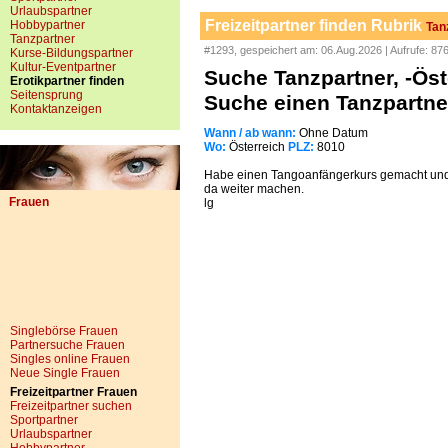
Urlaubspartner
Freizeitpartner finden Rubrik
Hobbypartner
Tan
Tanzpartner
#1293, gespeichert am: 06.Aug.2026 | Aufrufe: 87
Kurse-Bildungspartner
Kultur-Eventpartner
Suche Tanzpartner, -Öst
Erotikpartner finden
Seitensprung
Suche einen Tanzpartne
Kontaktanzeigen
Wann / ab wann:
Ohne Datum
Wo:
Österreich
PLZ:
8010
Habe einen Tangoanfängerkurs gemacht un
da weiter machen.
Frauen
lg
Singlebörse Frauen
Partnersuche Frauen
Singles online Frauen
Neue Single Frauen
Freizeitpartner Frauen
Freizeitpartner suchen
Sportpartner
Urlaubspartner