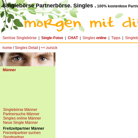
Singlebörse Partnerbörse. Singles .
100% kostenlose Partn
Seriöse Singlebörse
|
Single-Fotos
|
CHAT
|
Singles
online
|
Tipps
|
Single
home
/
Singles Detail
|
<< zurück
Männer
Singlebörse Männer
Partnersuche Männer
Singles online Männer
Neue Single Männer
Freitzeitpartner Männer
Freizeitpartner suchen
Sportpartner