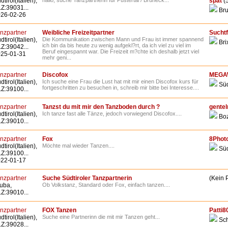
dtirol(Italien),
hallo, suche Tanzpartnerin für Pustertal / Bruneck...
spät
(
Z:39031...
Bru
26-02-26
nzpartner
Weibliche Freizeitpartner
Suchtf
dtirol(Italien),
Die Kommunikation zwischen Mann und Frau ist immer spannend
Bri
ich bin da bis heute zu wenig aufgekl?rt, da ich viel zu viel im
Z:39042...
Beruf eingespannt war. Die Freizeit m?chte ich deshalb jetzt viel
25-01-31
mehr geni...
nzpartner
Discofox
MEGA
dtirol(Italien),
Ich suche eine Frau die Lust hat mit mir einen Discofox kurs für
Süd
fortgeschritten zu besuchen in, schreib mir bitte bei Interesse....
Z:39100...
nzpartner
Tanzst du mit mir den Tanzboden durch ?
gente
dtirol(Italien),
Ich tanze fast alle Tänze, jedoch vorwiegend Discofox....
Bo
Z:39010...
nzpartner
Fox
8Phot
dtirol(Italien),
Möchte mal wieder Tanzen....
Süd
Z:39100...
22-01-17
nzpartner
Suche Südtiroler Tanzpartnerin
(Kein P
uba,
Ob Volkstanz, Standard oder Fox, einfach tanzen....
Z:39010...
nzpartner
FOX Tanzen
Patti8
dtirol(Italien),
Suche eine Partnerinn die mit mir Tanzen geht...
Sch
Z:39028...