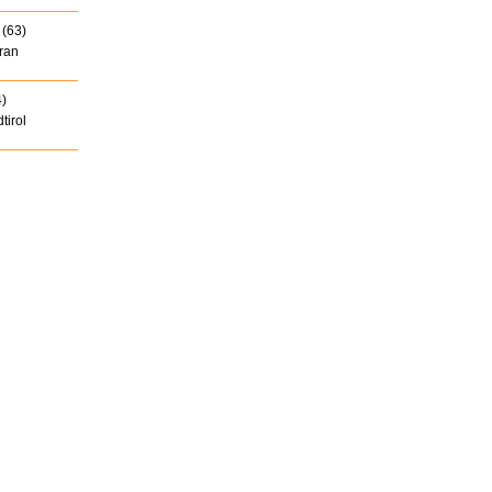
(63)
ran
)
tirol