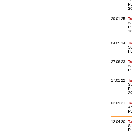
Sü
PL
20
29.01.25
Ta
Sü
PL
20
04.05.24
Ta
Sü
PL
27.08.23
Ta
Sü
PL
17.01.22
Ta
Sü
PL
20
03.09.21
Ta
Ar
PL
12.04.20
Ta
Sü
PL