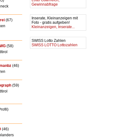
Lotto Österreich,
55)
Gewinnabfrage
neck
Inserate, Kleinanzeigen mit
rei
(67)
Foto - gratis aufgeben!
xen
Kleinanzeigen, Inserate...
SWISS Lotto Zahlen
SWISS LOTTO Lottozahlen
WG
(58)
tirol
lmanbz
(46)
zen
ograph
(59)
tirol
rofil)
0
(46)
landers