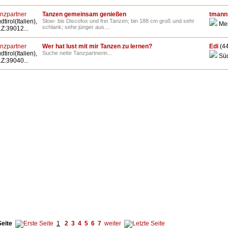
nzpartner
Tanzen gemeinsam genießen
tmann
dtirol(Italien),
Slow- bis Discofox und frei Tanzen; bin 188 cm groß und sehr
Me
schlank; sehe jünger aus....
Z:39012...
nzpartner
Wer hat lust mit mir Tanzen zu lernen?
Edi
(44
dtirol(Italien),
Suche nette Tanzpartnerin...
Süd
Z:39040...
Seite
1
2
3
4
5
6
7
weiter