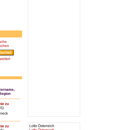
uche
öschen
weitert
zername,
 Region
nie zu
55)
neck
Lotto Österreich
nie zu