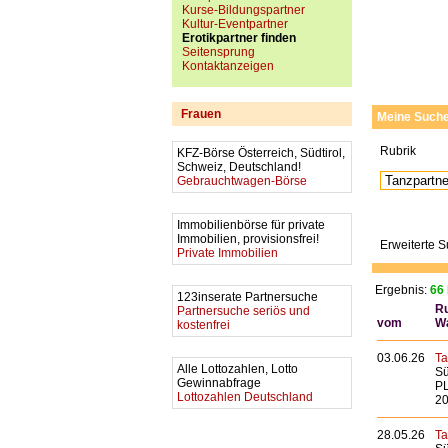
Kurse-Bildungspartner
Kultur-Eventpartner
Erotikpartner finden
Seitensprung
Kontaktanzeigen
Frauen
Meine Such
Rubrik
KFZ-Börse Österreich, Südtirol,
Schweiz, Deutschland!
Gebrauchtwagen-Börse
Immobilienbörse für private
Immobilien, provisionsfrei!
Erweiterte 
Private Immobilien
Ergebnis:
66 
123inserate Partnersuche
Ru
Partnersuche seriös und
vom
W
kostenfrei
03.06.26
Ta
Alle Lottozahlen, Lotto
Sü
Gewinnabfrage
PL
Lottozahlen Deutschland
20
28.05.26
Ta