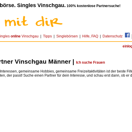
börse. Singles Vinschgau.
100% kostenlose Partnersuche!
ingles
online
Vinschgau
|
Tipps
|
Singlebörsen
|
Hilfe, FAQ
|
Datenschutz
einlo
rtner Vinschgau Männer |
Ich suche Frauen
teressen, gemeinsame Hobbies, gemeinsame Freizeitaktivitäten ist der beste Fil
den, der passt! Suche einen Partner für dein Interesse, und schau erst dann, ob er dir