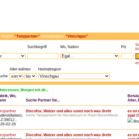
e
Rubrik:
"Tanzpartner"
Heimatregion:
"Vinschgau"
S
Suchbegriff
Wo, Nation
Plz
l
er
Alter wählen
Heimatregion
Suche
-
Interessen, Morgen mit dir...
brik, Wo,
Benut
ann
Suche Partner für...
Alter,
nzpartner
Discofox, Walzer und alles sonst noch was dreht
es ist 
dtirol(Italien),
suche Tanzpartnerin für Discobesuch im Raum Bozen/Meran...
spät
(
Z:39012...
Bru
26-02-26
nzpartner
Discofox, Walzer und alles sonst noch was dreht
es ist 