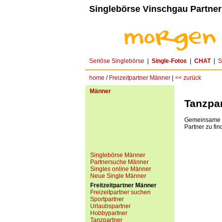
Singlebörse Vinschgau Partner
Seriöse Singlebörse
|
Single-Fotos
|
CHAT
|
S
home
/
Freizeitpartner Männer
|
<< zurück
Männer
Tanzpa
Gemeinsame In
Partner zu fin
Singlebörse Männer
Partnersuche Männer
Singles online Männer
Neue Single Männer
Freitzeitpartner Männer
Freizeitpartner suchen
Sportpartner
Urlaubspartner
Hobbypartner
Tanzpartner