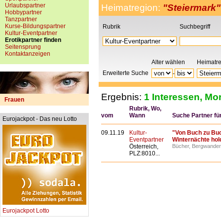
Urlaubspartner
Heimatregion:
"Steiermark"
Hobbypartner
Tanzpartner
Kurse-Bildungspartner
Rubrik
Suchbegriff
Kultur-Eventpartner
Erotikpartner finden
Seitensprung
Kontaktanzeigen
Alter wählen
Heimatr
Erweiterte Suche
-
Ergebnis:
1 Interessen, Mor
Frauen
Rubrik, Wo,
vom
Wann
Suche Partner für.
Eurojackpot - Das neu Lotto
09.11.19
Kultur-
"Von Buch zu Buch
Eventpartner
Winternächte hol
Österreich,
Bücher, Bergwandern
PLZ:8010...
Eurojackpot Lotto