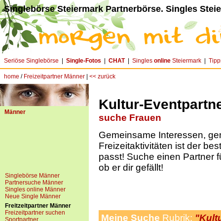
Singlebörse Steiermark Partnerbörse. Singles Stei
Seriöse Singlebörse
|
Single-Fotos
|
CHAT
|
Singles
online
Steiermark
|
Tipp
home
/
Freizeitpartner Männer
|
<< zurück
Kultur-Eventpartn
Männer
suche Frauen
Gemeinsame Interessen, g
Freizeitaktivitäten ist der be
passt! Suche einen Partner f
ob er dir gefällt!
Singlebörse Männer
Partnersuche Männer
Singles online Männer
Neue Single Männer
Freitzeitpartner Männer
Freizeitpartner suchen
Meine Suche
Rubrik:
"Kult
Sportpartner