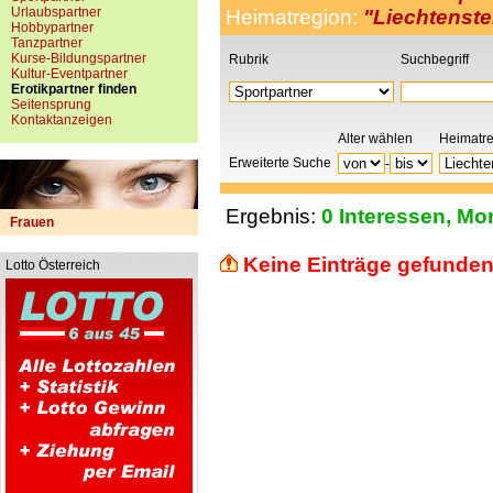
Urlaubspartner
Heimatregion:
"Liechtenste
Hobbypartner
Tanzpartner
Kurse-Bildungspartner
Rubrik
Suchbegriff
Kultur-Eventpartner
Erotikpartner finden
Seitensprung
Kontaktanzeigen
Alter wählen
Heimatr
Erweiterte Suche
-
Ergebnis:
0 Interessen, Mor
Frauen
Keine Einträge gefunden
Lotto Österreich