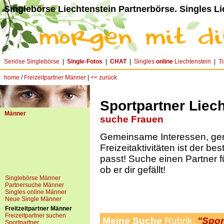
Singlebörse Liechtenstein Partnerbörse. Singles Li
Seriöse Singlebörse
|
Single-Fotos
|
CHAT
|
Singles
online
Liechtenstein
|
T
home
/
Freizeitpartner Männer
|
<< zurück
Sportpartner Liec
Männer
suche Frauen
Gemeinsame Interessen, g
Freizeitaktivitäten ist der be
passt! Suche einen Partner f
ob er dir gefällt!
Singlebörse Männer
Partnersuche Männer
Singles online Männer
Neue Single Männer
Freitzeitpartner Männer
Freizeitpartner suchen
Meine Suche
Rubrik:
"Spor
Sportpartner