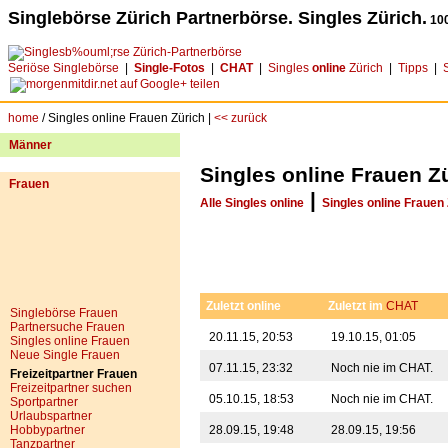
Singlebörse Zürich Partnerbörse. Singles Zürich.
100
Seriöse Singlebörse
|
Single-Fotos
|
CHAT
|
Singles
online
Zürich
|
Tipps
|
home
/ Singles online Frauen Zürich |
<< zurück
Männer
Singles online Frauen Z
Frauen
|
Alle Singles online
Singles online Frauen
Zuletzt online
Zuletzt im
CHAT
Singlebörse Frauen
Partnersuche Frauen
20.11.15, 20:53
19.10.15, 01:05
Singles online Frauen
Neue Single Frauen
07.11.15, 23:32
Noch nie im CHAT.
Freizeitpartner Frauen
Freizeitpartner suchen
05.10.15, 18:53
Noch nie im CHAT.
Sportpartner
Urlaubspartner
Hobbypartner
28.09.15, 19:48
28.09.15, 19:56
Tanzpartner