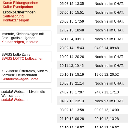
Kurse-Bildungspartner
05.08.15, 13:35
Noch nie im CHAT.
Kultur-Eventpartner
Erotikpartner finden
07.06.15, 15:51
Noch nie im CHAT.
Seitensprung
Kontaktanzeigen
26.03.15, 17:59
Noch nie im CHAT.
17.02.15, 18:48
Noch nie im CHAT.
Inserate, Kleinanzeigen mit
Foto - gratis aufgeben!
02.11.14, 09:18
Noch nie im CHAT.
Kleinanzeigen, Inserate...
23.02.14, 15:43
04.02.14, 09:48
SWISS Lotto Zahlen
10.02.14, 20:26
Noch nie im CHAT.
SWISS LOTTO Lottozahlen
19.11.13, 10:46
Noch nie im CHAT.
KFZ-Börse Österreich, Südtirol,
25.10.13, 18:19
19.05.12, 20:52
Schweiz, Deutschland!
Gebrauchtwagen-Börse
10.08.13, 21:14
Noch nie im CHAT.
sodala! Webcam. Live in die
24.07.13, 17:07
24.07.13, 17:13
Welt schauen!
sodala! Webcam
04.07.13, 23:13
Noch nie im CHAT.
03.02.13, 13:58
03.02.13, 14:00
21.10.12, 09:28
20.10.12, 13:28
12.10.12, 19:57
12.10.12, 19:57