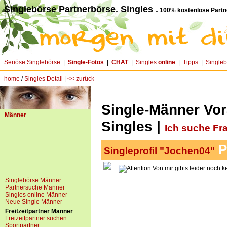
Singlebörse Partnerbörse. Singles .
100% kostenlose Partn
Seriöse Singlebörse
|
Single-Fotos
|
CHAT
|
Singles
online
|
Tipps
|
Single
home
/
Singles Detail
|
<< zurück
Single-Männer Vor
Männer
Singles |
Ich suche Fr
P
Singleprofil "Jochen04"
Von mir gibts leider noch k
Singlebörse Männer
Partnersuche Männer
Singles online Männer
Neue Single Männer
Freitzeitpartner Männer
Freizeitpartner suchen
Sportpartner