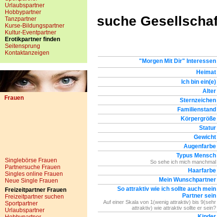
Urlaubspartner
Hobbypartner
suche Gesellschaf
Tanzpartner
Kurse-Bildungspartner
Kultur-Eventpartner
Erotikpartner finden
Seitensprung
Kontaktanzeigen
"Morgen Mit Dir" Interessen
Heimat
Ich bin ein(e)
Alter
Frauen
Sternzeichen
Familienstand
Körpergröße
Statur
Gewicht
Augenfarbe
Typus Mensch
Singlebörse Frauen
So sehe ich mich manchmal
Partnersuche Frauen
Haarfarbe
Singles online Frauen
Mein Wunschpartner
Neue Single Frauen
So attraktiv wie ich sollte auch mein
Freizeitpartner Frauen
Partner sein
Freizeitpartner suchen
Auf einer Skala von 1(wenig attraktiv) bis 9(sehr
Sportpartner
attraktiv) wie attraktiv sollte er sein?
Urlaubspartner
Kinder