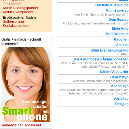
Hobbypartner
Tanzpartner
Höchste Ausbildung
Kurse-Bildungspartner
Mein Sporttyp
Kultur-Eventpartner
von 1(kein Sport) bis 9(supersportlich)
Erotikpartner finden
Dein Sextyp
Seitensprung
Punkto Sex: was trifft am ehesten auf mich zu?
Kontaktanzeigen
Mein Auto
Mein Wohnstil
Gratis + einfach + schnell
Rauchen
inserieren!
Alkohol
Mein Erscheinungsbild
im Alltag
Die 4 wichtigsten Äußerlichkeiten
Welche Äußerlichkeiten sind mir beim PARTNER
sehr wichtig? (max.4 auswählen!)
Ich bin Vegetarier
Urlaubstyp
Welchen Urlaub mache ich am liebsten?
Abend-Typ
Was würde ich mit meinem Partner am Abend am
liebsten tun? (Sex steht nicht zur Auswahl)
Sozialtyp
Religion
kleinanzeigen.sodala.net