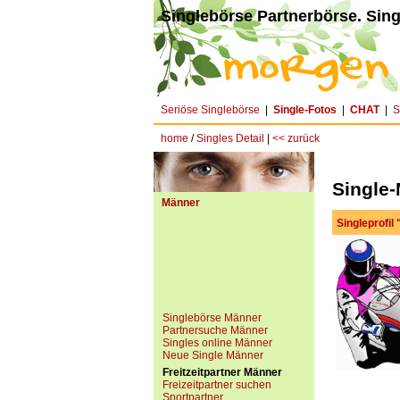
Singlebörse Partnerbörse. Sing
Seriöse Singlebörse
|
Single-Fotos
|
CHAT
|
S
home
/
Singles Detail
|
<< zurück
Single-
Männer
Singleprofil
Singlebörse Männer
Partnersuche Männer
Singles online Männer
Neue Single Männer
Freitzeitpartner Männer
Freizeitpartner suchen
Sportpartner