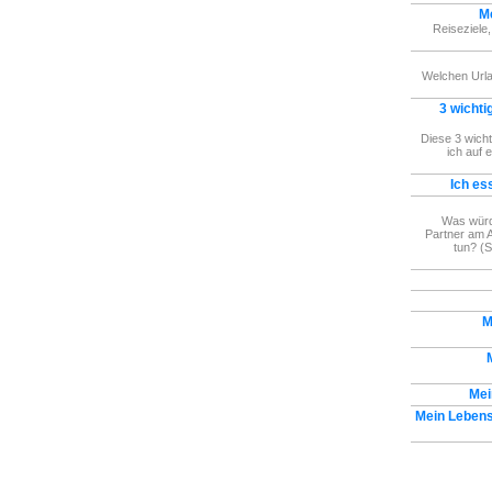
Me
Reiseziele
Welchen Url
3 wichti
Diese 3 wich
ich auf 
Ich es
Was würd
Partner am 
tun? (S
M
Mei
Mein Lebens