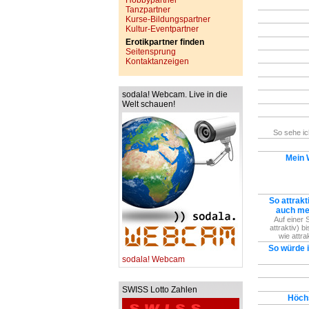
Hobbypartner
Tanzpartner
Kurse-Bildungspartner
Kultur-Eventpartner
Erotikpartner finden
Seitensprung
Kontaktanzeigen
sodala! Webcam. Live in die
Welt schauen!
So sehe i
Mein 
So attrakti
auch mei
Auf einer 
attraktiv) b
wie attra
So würde 
sodala! Webcam
SWISS Lotto Zahlen
Höch