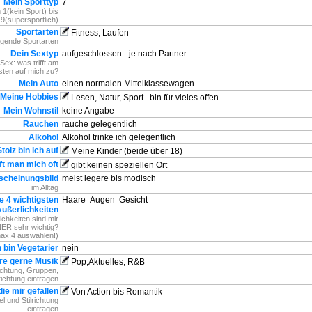
Mein Sporttyp
7
 1(kein Sport) bis
9(supersportlich)
Sportarten
Fitness, Laufen
olgende Sportarten
Dein Sextyp
aufgeschlossen - je nach Partner
Sex: was trifft am
sten auf mich zu?
Mein Auto
einen normalen Mittelklassewagen
Meine Hobbies
Lesen, Natur, Sport...bin für vieles offen
Mein Wohnstil
keine Angabe
Rauchen
rauche gelegentlich
Alkohol
Alkohol trinke ich gelegentlich
Stolz bin ich auf
Meine Kinder (beide über 18)
fft man mich oft
gibt keinen speziellen Ort
scheinungsbild
meist legere bis modisch
im Alltag
e 4 wichtigsten
Haare
Augen
Gesicht
ußerlichkeiten
chkeiten sind mir
ER sehr wichtig?
ax.4 auswählen!)
h bin Vegetarier
nein
öre gerne Musik
Pop,Aktuelles, R&B
richtung, Gruppen,
lrichtung eintragen
die mir gefallen
Von Action bis Romantik
tel und Stilrichtung
eintragen