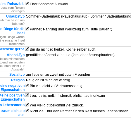
ine Reiseziele
Eher Spontane Auswahl
, Lust zum Reisen
eintragen
Urlaubstyp
Sommer -Badeurlaub (Pauschalurlaub)
Sommer / Badeurlaub(indi
aub mache ich am
liebsten?
ge Dinge für die
Partner, Nahrung und Werkzeug zum Hütte Bauen :)
Insel
tigen Dinge würde
eine einsame Insel
mitnehmen
se/koche gerne
Bin da nicht so heikel. Koche selber auch.
Abend-Typ
gemütlicher Abend zuhause (fernsehen/lesen/plaudern)
e ich mit meinem
Abend am liebsten
ex steht nicht zur
Auswahl)
Sozialtyp
am liebsten zu zweit mit guten Freunden
Religion
Religion ist mir nicht wichtig
eine negativen
Bin vielleicht zu Vertrauensseelig
Eigenschaften
Meine positiven
treu, lustig, nett, hilfsbereit, ehrlich, aufmerksam
Eigenschaften
n Lebensmotto
Wer viel gibt bekommt viel zurück.
traum sieht so
Nicht viel...nur den Partner für den Rest meines Lebens finden.
aus