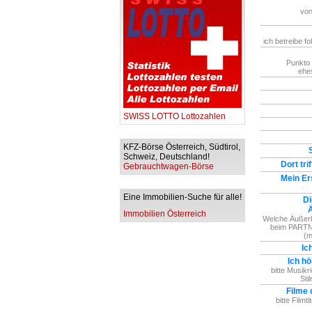
von
ich betreibe f
Punkto 
ehe
SWISS LOTTO Lottozahlen
KFZ-Börse Österreich, Südtirol,
Schweiz, Deutschland!
Dort tri
Gebrauchtwagen-Börse
Mein Er
Eine Immobilien-Suche für alle!
Di
Ä
Immobilien Österreich
Welche Äußerli
beim PARTN
(m
Ic
Ich h
bitte Musik
Sti
Filme 
bitte Filmti