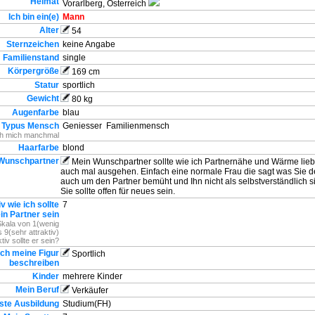
Heimat
Vorarlberg, Osterreich
Ich bin ein(e)
Mann
Alter
54
Sternzeichen
keine Angabe
Familienstand
single
Körpergröße
169 cm
Statur
sportlich
Gewicht
80 kg
Augenfarbe
blau
Typus Mensch
Geniesser
Familienmensch
ch mich manchmal
Haarfarbe
blond
Wunschpartner
Mein Wunschpartner sollte wie ich Partnernähe und Wärme lieb
auch mal ausgehen. Einfach eine normale Frau die sagt was Sie d
auch um den Partner bemüht und Ihn nicht als selbstverständlich si
Sie sollte offen für neues sein.
v wie ich sollte
7
n Partner sein
Skala von 1(wenig
is 9(sehr attraktiv)
ktiv sollte er sein?
ich meine Figur
Sportlich
beschreiben
Kinder
mehrere Kinder
Mein Beruf
Verkäufer
ste Ausbildung
Studium(FH)