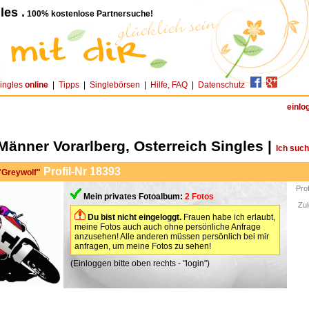
les .
100% kostenlose Partnersuche!
ingles
online
|
Tipps
|
Singlebörsen
|
Hilfe, FAQ
|
Datenschutz
einlo
Männer Vorarlberg, Osterreich Singles |
Ich suc
Profil-Nr 18393
 "Greywolf"
Pro
Mein privates Fotoalbum:
2 Fotos
Zul
Du bist nicht eingeloggt.
Frauen habe ich erlaubt,
meine Fotos auch auch ohne persönliche Anfrage
anzusehen! Alle anderen müssen persönlich bei mir
anfragen, um meine Fotos zu sehen!
(Einloggen bitte oben rechts - "login")